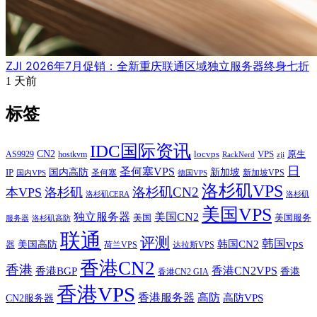
ZJI 2026年7月促销：全新重庆联通区域独立服务器终身七折
1 天前
标签
IDC国际资讯
CN2
VPS
原生
AS9929
hostkvm
locvps
zji
RackNerd
日
圣何塞VPS
IP
国内高防
新加坡
圣何塞
新加坡VPS
国内VPS
德国VPS
洛杉矶VPS
洛杉矶CN2
本VPS
洛杉矶
洛杉矶CERA
洛杉矶
美国VPS
独立服务器
美国CN2
美国
美国服务
服务器
洛杉矶高防
联通
评测
韩国vps
韩国CN2
美国高防
器
荷兰VPS
达拉斯VPS
香港CN2
香港
香港BGP
香港CN2VPS
香港
香港CN2 GIA
香港VPS
香港服务器
高防
CN2服务器
高防VPS