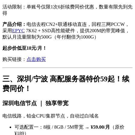
活动限制：单账号仅限1次6折续费同价优惠，数量有限先到先
得
产品介绍：
电信去程CN2+联通移动直连，回程三网PCCW，
采用
EPYC
7K62 + SSD高性能硬件，提供200M的带宽峰值，
默认月流量限制为500G（年付翻倍为1000G）
起步价低至18元/月！
购买链接：
点击购买
三、深圳/宁波 高配服务器特价59起！续
费同价！
深圳电信节点 ｜ 独享带宽
电信线路，铂金CPU集群节点，自动过白域名
可选配置一：8核 / 8GB / 5M带宽 →
¥59.00/月
（原价
¥189）