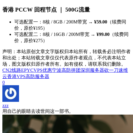
香港 PCCW 回程节点 ｜ 500G流量
可选配置一：8核 / 8GB / 200M带宽 →
¥59.00
（续费同
价，原价¥195）
可选配置二：8核 / 16GB / 200M带宽 →
¥99.00
（续费同
价，原价¥275）
声明：本站原创文章文字版权归本站所有，转载务必注明作者
和出处；本站转载文章仅仅代表原作者观点，不代表本站立
场，图文版权归原作者所有。如有侵权，请联系我们删除。
CN2线路
EPYC
VPS优惠
宁波高防
拼团
深圳服务器
砍一刀
速维
云
香港VPS
高防服务器
0
zzz
用自己的眼睛去读世间这一部书。