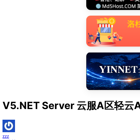
V5.NET Server 云服A区
zzz