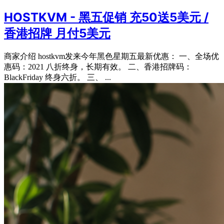
HOSTKVM - 黑五促销 充50送5美元 /
香港招牌 月付5美元
商家介绍 hostkvm发来今年黑色星期五最新优惠： 一、全场优
惠码：2021 八折终身，长期有效。 二、香港招牌码：
BlackFriday 终身六折。 三、 ...