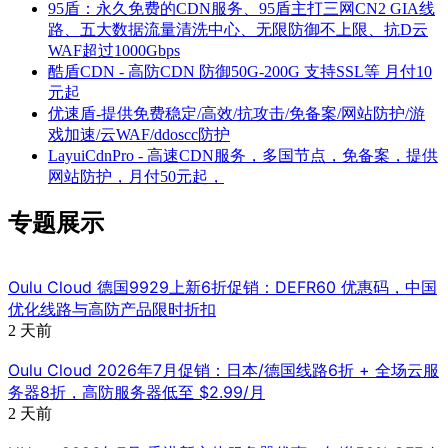
95盾：永久免费的CDN服务、95盾主打三网CN2 GIA线
路、五大数据流量清洗中心、无限防御不上限、抗D云
WAF超过1000Gbps
酷盾CDN - 高防CDN 防御50G-200G 支持SSL等 月付10
元起
优速盾-提供免费稳定/高效/抗攻击/免备案/网站防护/游
戏加速/云WAF/ddoscc防护
LayuiCdnPro - 高速CDN服务，多国节点，免备案，提供
网站防护，月付50元起，
专题展示
Oulu Cloud 德国9929上新6折促销：DEFR60 优惠码，中国
优化线路与高防产品限时折扣
2 天前
Oulu Cloud 2026年7月促销：日本/德国线路6折 + 全场云服
务器8折，高防服务器低至 $2.99/月
2 天前