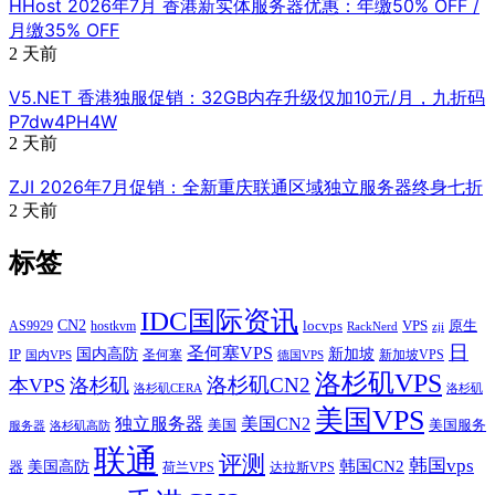
HHost 2026年7月 香港新实体服务器优惠：年缴50% OFF /
月缴35% OFF
2 天前
V5.NET 香港独服促销：32GB内存升级仅加10元/月，九折码
P7dw4PH4W
2 天前
ZJI 2026年7月促销：全新重庆联通区域独立服务器终身七折
2 天前
标签
IDC国际资讯
CN2
VPS
原生
AS9929
hostkvm
locvps
zji
RackNerd
日
圣何塞VPS
IP
国内高防
新加坡
圣何塞
新加坡VPS
国内VPS
德国VPS
洛杉矶VPS
洛杉矶CN2
本VPS
洛杉矶
洛杉矶CERA
洛杉矶
美国VPS
独立服务器
美国CN2
美国
美国服务
服务器
洛杉矶高防
联通
评测
韩国vps
韩国CN2
美国高防
器
荷兰VPS
达拉斯VPS