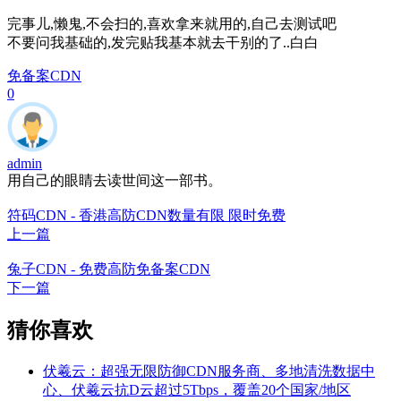
完事儿,懒鬼,不会扫的,喜欢拿来就用的,自己去测试吧
不要问我基础的,发完贴我基本就去干别的了..白白
免备案CDN
0
admin
用自己的眼睛去读世间这一部书。
符码CDN - 香港高防CDN数量有限 限时免费
上一篇
兔子CDN - 免费高防免备案CDN
下一篇
猜你喜欢
伏羲云：超强无限防御CDN服务商、多地清洗数据中
心、伏羲云抗D云超过5Tbps，覆盖20个国家/地区