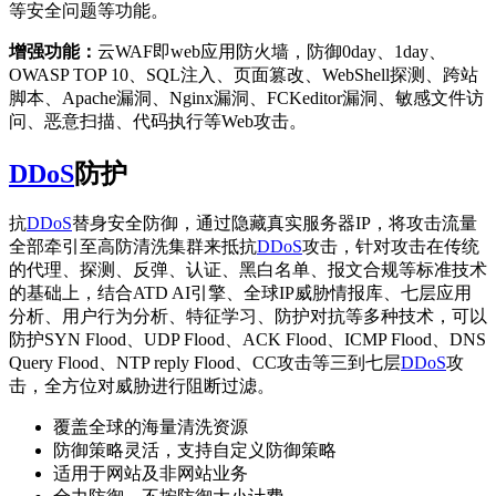
等安全问题等功能。
增强功能：
云WAF即web应用防火墙，防御0day、1day、
OWASP TOP 10、SQL注入、页面篡改、WebShell探测、跨站
脚本、Apache漏洞、Nginx漏洞、FCKeditor漏洞、敏感文件访
问、恶意扫描、代码执行等Web攻击。
DDoS
防护
抗
DDoS
替身安全防御，通过隐藏真实服务器IP，将攻击流量
全部牵引至高防清洗集群来抵抗
DDoS
攻击，针对攻击在传统
的代理、探测、反弹、认证、黑白名单、报文合规等标准技术
的基础上，结合ATD AI引擎、全球IP威胁情报库、七层应用
分析、用户行为分析、特征学习、防护对抗等多种技术，可以
防护SYN Flood、UDP Flood、ACK Flood、ICMP Flood、DNS
Query Flood、NTP reply Flood、CC攻击等三到七层
DDoS
攻
击，全方位对威胁进行阻断过滤。
覆盖全球的海量清洗资源
防御策略灵活，支持自定义防御策略
适用于网站及非网站业务