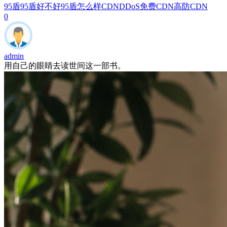
95盾
95盾好不好
95盾怎么样
CDN
DDoS
免费CDN
高防CDN
0
admin
用自己的眼睛去读世间这一部书。