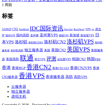
1 周前
标签
IDC国际资讯
CN2
VPS
原生
AS9929
hostkvm
locvps
zji
RackNerd
日
圣何塞VPS
IP
国内高防
新加坡
圣何塞
新加坡VPS
国内VPS
德国VPS
洛杉矶VPS
洛杉矶CN2
本VPS
洛杉矶
洛杉矶CERA
洛杉矶
美国VPS
独立服务器
美国CN2
美国
美国服务
服务器
洛杉矶高防
联通
评测
韩国vps
韩国CN2
美国高防
器
荷兰VPS
达拉斯VPS
香港CN2
香港
香港BGP
香港CN2VPS
香港
香港CN2 GIA
香港VPS
香港服务器
高防
CN2服务器
高防VPS
云服务器
独立服务器
虚拟主机
Copyright © 2026
. Designed by
nicetheme
.