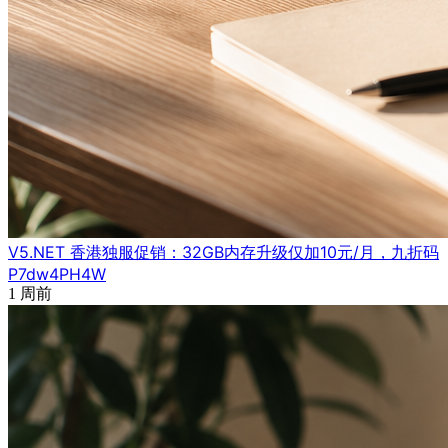
V5.NET 香港独服促销：32GB内存升级仅加10元/月，九折码
P7dw4PH4W
1 周前