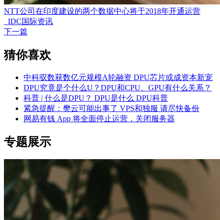
NTT公司在印度建设的两个数据中心将于2018年开通运营
_IDC国际资讯
下一篇
猜你喜欢
中科驭数获数亿元规模A轮融资 DPU芯片或成资本新宠
DPU究竟是个什么U？DPU和CPU、GPU有什么关系？
科普 | 什么是DPU？ DPU是什么 DPU科普
紧急提醒：樊云可能出事了 VPS和独服 请尽快备份
网易有钱 App 将全面停止运营，关闭服务器
专题展示