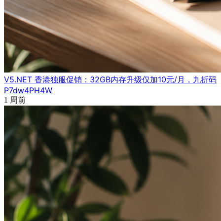
V5.NET 香港独服促销：32GB内存升级仅加10元/月，九折码
P7dw4PH4W
1 周前