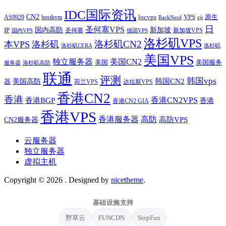
IDC国际资讯
CN2
VPS
原生
AS9929
hostkvm
locvps
zji
RackNerd
日
圣何塞VPS
IP
国内高防
新加坡
圣何塞
新加坡VPS
国内VPS
德国VPS
洛杉矶VPS
洛杉矶CN2
本VPS
洛杉矶
洛杉矶CERA
洛杉矶
美国VPS
独立服务器
美国CN2
美国
美国服务
服务器
洛杉矶高防
联通
评测
韩国vps
韩国CN2
美国高防
器
荷兰VPS
达拉斯VPS
香港CN2
香港
香港BGP
香港CN2VPS
香港
香港CN2 GIA
香港VPS
香港服务器
高防
CN2服务器
高防VPS
云服务器
独立服务器
虚拟主机
Copyright © 2026
. Designed by
nicetheme
.
基础设施支持
野草云
FUNCDN
StepFun