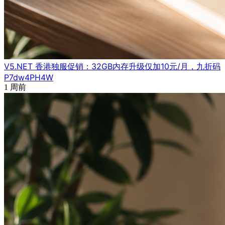
V5.NET 香港独服促销：32GB内存升级仅加10元/月，九折码
P7dw4PH4W
1 周前