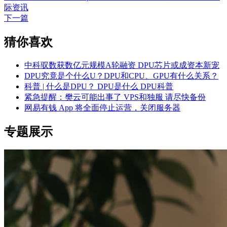
际资讯
下一篇
猜你喜欢
中科驭数获数亿元规模A轮融资 DPU芯片或成资本新宠
DPU究竟是个什么U？DPU和CPU、GPU有什么关系？
科普 | 什么是DPU？ DPU是什么 DPU科普
紧急提醒：樊云可能出事了 VPS和独服 请尽快备份
网易有钱 App 将全面停止运营，关闭服务器
专题展示