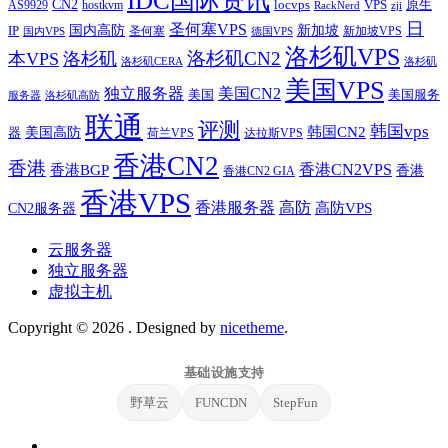
IDC国际资讯
CN2
VPS
原生
AS9929
hostkvm
locvps
zji
RackNerd
日
圣何塞VPS
IP
国内高防
新加坡
圣何塞
新加坡VPS
国内VPS
德国VPS
洛杉矶VPS
洛杉矶CN2
本VPS
洛杉矶
洛杉矶CERA
洛杉矶
美国VPS
独立服务器
美国CN2
美国
美国服务
服务器
洛杉矶高防
联通
评测
韩国vps
韩国CN2
美国高防
器
荷兰VPS
达拉斯VPS
香港CN2
香港
香港BGP
香港CN2VPS
香港
香港CN2 GIA
香港VPS
香港服务器
高防
CN2服务器
高防VPS
云服务器
独立服务器
虚拟主机
Copyright © 2026
. Designed by
nicetheme
.
基础设施支持
野草云
FUNCDN
StepFun