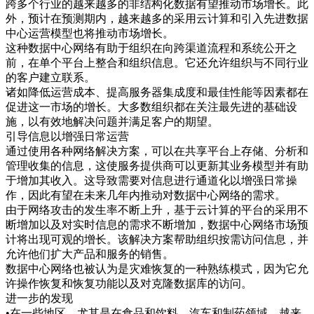
跨多个行业的越来越多的非结构化数据有望推动市场增长。此
外，预计在预测期内，越来越多的采用云计算和引入先进数据
中心运营模型也将推动市场增长。
这种数据中心网络有助于组织在向跨渠道流程和系统公开之
前，在单个平台上整合和组织信息。它还允许组织与不同行业
的客户建立联系。
诸如降低运营成本、提高服务器集成度和最佳性能等因素都在
促进这一市场的增长。大多数组织都在关注最先进的基础设
施，以有效地解决问题并满足客户的期望。
引导信息以增强日常运营
通过使用各种网络解决方案，可以在共享平台上存储、分析和
管理收集的信息，这使服务提供商可以更新其业务模型并有助
于增加其收入。这导致需要对信息进行通道化以增强日常操
作，因此有望在未来几年内推动对数据中心网络的需求。
由于网络攻击的发生率不断上升，基于云计算的平台的采用不
断增加以及对实时信息的需求不断增加，数据中心网络市场预
计将出现可观的增长。该解决方案帮助组织按需访问信息，并
允许他们扩大产品和服务的销售。
数据中心网络也被认为是灾难恢复的一种熟练模式，因为它允
许操作恢复和恢复功能以及对克隆数据库的访问。
进一步的发现
•在一些地区，尤其是在食品和饮料、汽车和制药领域，越来