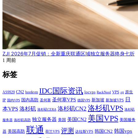
ZJI 2026年7月促销：全新重庆联通区域独立服务器终身七折
1 周前
标签
IDC国际资讯
CN2
VPS
原生
AS9929
hostkvm
locvps
zji
RackNerd
日
圣何塞VPS
IP
国内高防
新加坡
圣何塞
新加坡VPS
国内VPS
德国VPS
洛杉矶VPS
洛杉矶CN2
本VPS
洛杉矶
洛杉矶CERA
洛杉矶
美国VPS
独立服务器
美国CN2
美国
美国服务
服务器
洛杉矶高防
联通
评测
韩国vps
韩国CN2
美国高防
器
荷兰VPS
达拉斯VPS