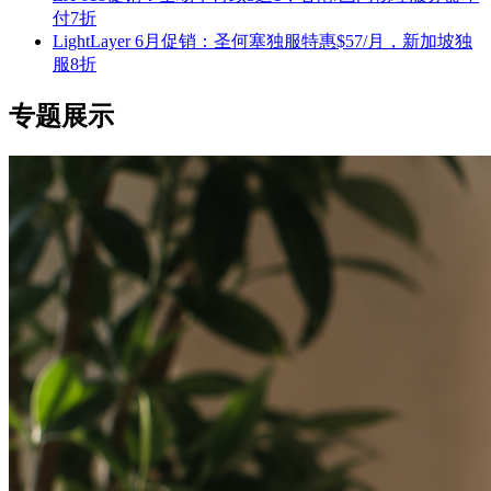
付7折
LightLayer 6月促销：圣何塞独服特惠$57/月，新加坡独
服8折
专题展示