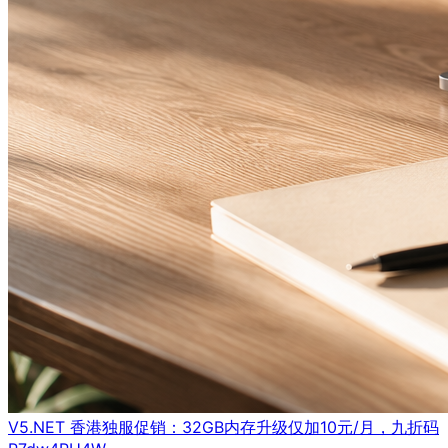
V5.NET 香港独服促销：32GB内存升级仅加10元/月，九折码