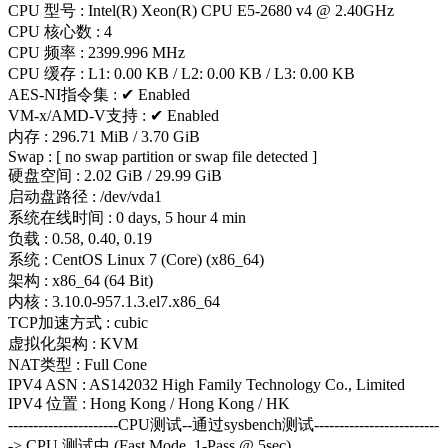
CPU 型号 : Intel(R) Xeon(R) CPU E5-2680 v4 @ 2.40GHz
CPU 核心数 : 4
CPU 频率 : 2399.996 MHz
CPU 缓存 : L1: 0.00 KB / L2: 0.00 KB / L3: 0.00 KB
AES-NI指令集 : ✔ Enabled
VM-x/AMD-V支持 : ✔ Enabled
内存 : 296.71 MiB / 3.70 GiB
Swap : [ no swap partition or swap file detected ]
硬盘空间 : 2.02 GiB / 29.99 GiB
启动盘路径 : /dev/vda1
系统在线时间 : 0 days, 5 hour 4 min
负载 : 0.58, 0.40, 0.19
系统 : CentOS Linux 7 (Core) (x86_64)
架构 : x86_64 (64 Bit)
内核 : 3.10.0-957.1.3.el7.x86_64
TCP加速方式 : cubic
虚拟化架构 : KVM
NAT类型 : Full Cone
IPV4 ASN : AS142032 High Family Technology Co., Limited
IPV4 位置 : Hong Kong / Hong Kong / HK
----------------------CPU测试--通过sysbench测试-------------------------
-> CPU 测试中 (Fast Mode, 1-Pass @ 5sec)