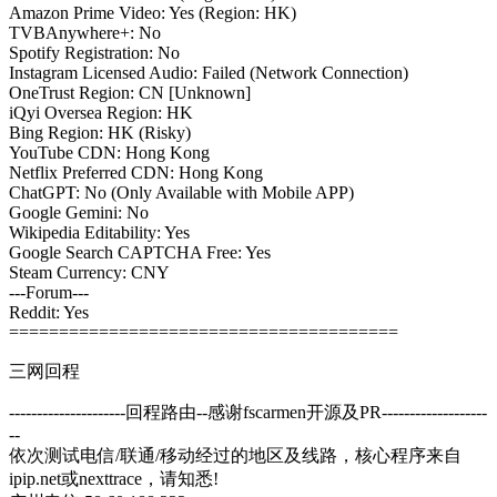
Amazon Prime Video: Yes (Region: HK)
TVBAnywhere+: No
Spotify Registration: No
Instagram Licensed Audio: Failed (Network Connection)
OneTrust Region: CN [Unknown]
iQyi Oversea Region: HK
Bing Region: HK (Risky)
YouTube CDN: Hong Kong
Netflix Preferred CDN: Hong Kong
ChatGPT: No (Only Available with Mobile APP)
Google Gemini: No
Wikipedia Editability: Yes
Google Search CAPTCHA Free: Yes
Steam Currency: CNY
---Forum---
Reddit: Yes
=======================================
三网回程
---------------------回程路由--感谢fscarmen开源及PR-------------------
--
依次测试电信/联通/移动经过的地区及线路，核心程序来自
ipip.net或nexttrace，请知悉!