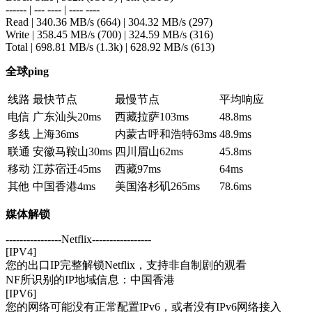
------ | --- ---- | ---- ----
Read | 340.36 MB/s (664) | 304.32 MB/s (297)
Write | 358.45 MB/s (700) | 324.59 MB/s (316)
Total | 698.81 MB/s (1.3k) | 628.92 MB/s (613)
全球ping
线路
最快节点
最慢节点
平均响应
电信
广东汕头
20ms
西藏拉萨
103ms
48.8ms
多线
上海
36ms
内蒙古呼和浩特
63ms
48.9ms
联通
安徽马鞍山
30ms
四川眉山
62ms
45.8ms
移动
江苏宿迁
45ms
西藏
97ms
64ms
其他
中国香港
4ms
美国洛杉矶
265ms
78.6ms
媒体解锁
----------------Netflix-----------------
[IPV4]
您的出口IP完整解锁Netflix，支持非自制剧的观看
NF所识别的IP地域信息：中国香港
[IPV6]
您的网络可能没有正常配置IPv6，或者没有IPv6网络接入