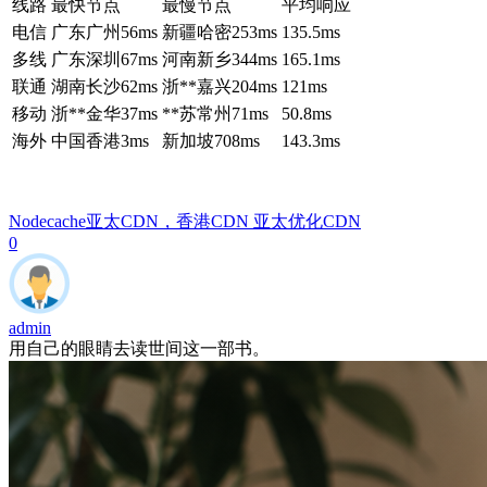
线路
最快节点
最慢节点
平均响应
电信
广东广州
56ms
新疆哈密
253ms
135.5ms
多线
广东深圳
67ms
河南新乡
344ms
165.1ms
联通
湖南长沙
62ms
浙**嘉兴
204ms
121ms
移动
浙**金华
37ms
**苏常州
71ms
50.8ms
海外
中国香港
3ms
新加坡
708ms
143.3ms
Nodecache
亚太CDN，香港CDN 亚太优化CDN
0
admin
用自己的眼睛去读世间这一部书。