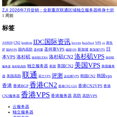
ZJI 2026年7月促销：全新重庆联通区域独立服务器终身七折
1 周前
标签
IDC国际资讯
CN2
VPS
原生
AS9929
hostkvm
locvps
zji
RackNerd
日
圣何塞VPS
IP
国内高防
新加坡
圣何塞
新加坡VPS
国内VPS
德国VPS
洛杉矶VPS
洛杉矶CN2
本VPS
洛杉矶
洛杉矶CERA
洛杉矶
美国VPS
独立服务器
美国CN2
美国
美国服务
服务器
洛杉矶高防
联通
评测
韩国vps
韩国CN2
美国高防
器
荷兰VPS
达拉斯VPS
香港CN2
香港
香港BGP
香港CN2VPS
香港
香港CN2 GIA
香港VPS
香港服务器
高防
CN2服务器
高防VPS
云服务器
独立服务器