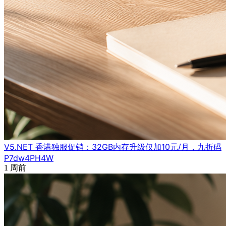
V5.NET 香港独服促销：32GB内存升级仅加10元/月，九折码
P7dw4PH4W
1 周前