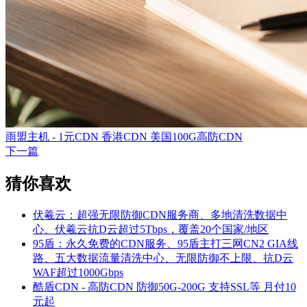
雨盟主机 - 1元CDN 香港CDN 美国100G高防CDN
下一篇
猜你喜欢
伏羲云：超强无限防御CDN服务商、多地清洗数据中
心、伏羲云抗D云超过5Tbps，覆盖20个国家/地区
95盾：永久免费的CDN服务、95盾主打三网CN2 GIA线
路、五大数据流量清洗中心、无限防御不上限、抗D云
WAF超过1000Gbps
酷盾CDN - 高防CDN 防御50G-200G 支持SSL等 月付10
元起