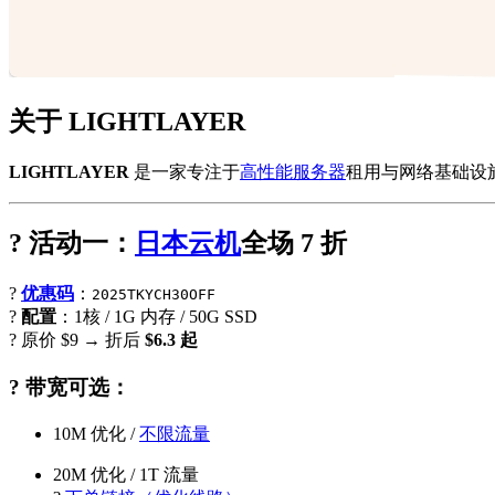
关于 LIGHTLAYER
LIGHTLAYER
是一家专注于
高性能服务器
租用与网络基础设
? 活动一：
日本云机
全场 7 折
?
优惠码
：
2025TKYCH30OFF
?
配置
：1核 / 1G 内存 / 50G SSD
? 原价 $9 → 折后
$6.3 起
? 带宽可选：
10M 优化 /
不限流量
20M 优化 / 1T 流量