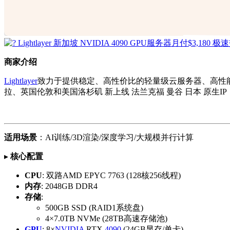
商家介绍
Lightlayer
致力于提供稳定、高性价比的轻量级云服务器、高性
拉、英国伦敦和美国洛杉矶 新上线 法兰克福 曼谷 日本 原生IP
适用场景
：AI训练/3D渲染/深度学习/大规模并行计算
▸
核心配置
CPU
: 双路AMD EPYC 7763 (128核256线程)
内存
: 2048GB DDR4
存储
:
500GB SSD (RAID1系统盘)
4×7.0TB NVMe (28TB高速存储池)
GPU
: 8×
NVIDIA
RTX
4090
(24GB显存/单卡)