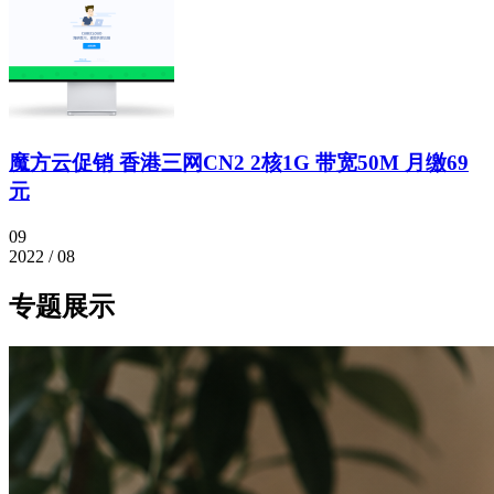
魔方云促销 香港三网CN2 2核1G 带宽50M 月缴69
元
09
2022 / 08
专题展示