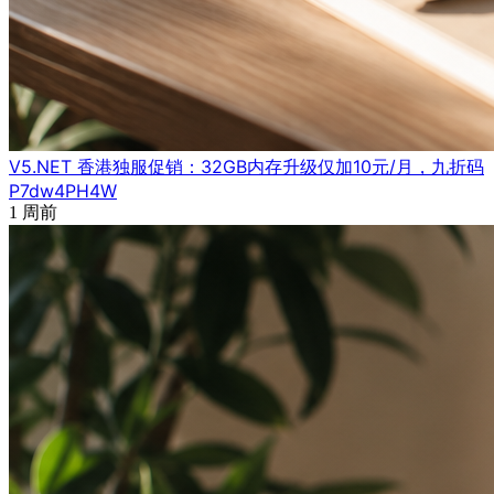
V5.NET 香港独服促销：32GB内存升级仅加10元/月，九折码
P7dw4PH4W
1 周前