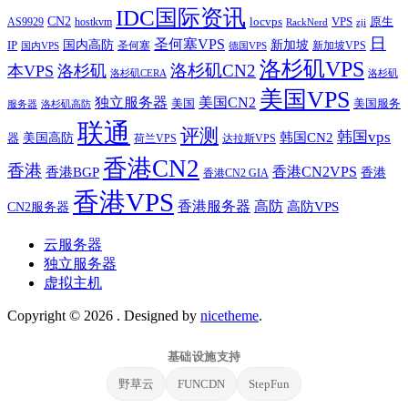
IDC国际资讯
CN2
VPS
原生
AS9929
hostkvm
locvps
zji
RackNerd
日
圣何塞VPS
IP
国内高防
新加坡
圣何塞
新加坡VPS
国内VPS
德国VPS
洛杉矶VPS
洛杉矶CN2
本VPS
洛杉矶
洛杉矶CERA
洛杉矶
美国VPS
独立服务器
美国CN2
美国
美国服务
服务器
洛杉矶高防
联通
评测
韩国vps
韩国CN2
美国高防
器
荷兰VPS
达拉斯VPS
香港CN2
香港
香港BGP
香港CN2VPS
香港
香港CN2 GIA
香港VPS
香港服务器
高防
CN2服务器
高防VPS
云服务器
独立服务器
虚拟主机
Copyright © 2026
. Designed by
nicetheme
.
基础设施支持
野草云
FUNCDN
StepFun