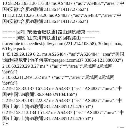
10 58.242.193.130 173.87 ms AS4837 {"as":"AS4837","area":"中
国\t安徽\t合肥\t\t联通\t31.86141\t117.27562"}
11 112.122.10.26 168.26 ms AS4837 {"as":"AS4837","area":"中
国\t安徽\t合肥\t\t联通\t31.86141\t117.27562"}
===== 回程 [安徽合肥联通] 路由测试结束 =====
===== 测试 [山东济南联通] 的回程路由 =====
traceroute to speedtest.jnltwy.com (221.214.108.58), 30 hops max,
60 byte packets
1 45.129.29.129 6.21 ms AS26484 {"as":"AS26484","area":"美国
\t加利福尼亚州\t圣何塞\t\tprager-it.com\t37.3386\t-121.886002"}
2 10.60.220.29 3.27 ms * {"as":"*","area":"局域网\t局域网
\t\t\t\t\t"}
3 10.60.211.249 1.62 ms * {"as":"*","area":"局域网\t局域网
\t\t\t\t\t"}
4 219.158.33.137 167.43 ms AS4837 {"as":"AS4837","area":"中
国\t中国\t\t\t联通\t36.894402\t104.166"}
5 219.158.97.181 222.87 ms AS4837 {"as":"AS4837","area":"中
国\t上海\t上海\t\t联通\t31.224349\t121.476753"}
6 219.158.113.134 151.37 ms AS4837 {"as":"AS4837","area":"中
国\t上海\t上海\t\t联通\t31.224349\t121.476753"}
7 *