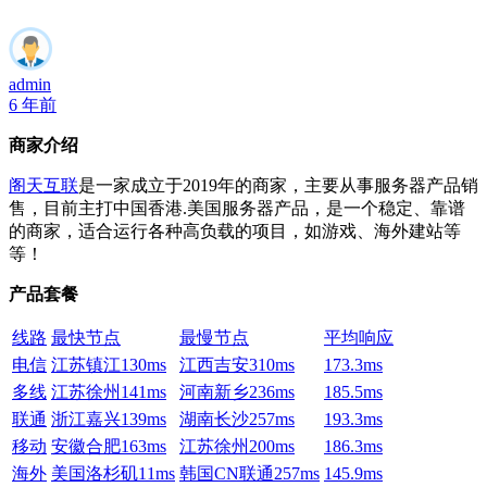
admin
6 年前
商家介绍
阁天互联
是一家成立于2019年的商家，主要从事服务器产品销
售，目前主打中国香港.美国服务器产品，是一个稳定、靠谱
的商家，适合运行各种高负载的项目，如游戏、海外建站等
等！
产品套餐
线路
最快节点
最慢节点
平均响应
电信
江苏镇江
130ms
江西吉安
310ms
173.3ms
多线
江苏徐州
141ms
河南新乡
236ms
185.5ms
联通
浙江嘉兴
139ms
湖南长沙
257ms
193.3ms
移动
安徽合肥
163ms
江苏徐州
200ms
186.3ms
海外
美国洛杉矶
11ms
韩国CN联通
257ms
145.9ms