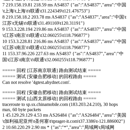
7 219.158.19.81 218.59 ms AS4837 {"as":"AS4837","area":"中国
\t上海\t上海\t\t联通\t31.224349\t121.476753"}
8 219.158.18.2 203.78 ms AS4837 {"as":"AS4837","area":"中国\t
江苏\t无锡\t\t联通\t31.491169\t120.31191"}
9 153.3.228.194 219.86 ms AS4837 {"as":"AS4837","area":"中国
\t江苏\t南京\t\t联通\t32.060255\t118.796877"}
10 153.3.228.81 216.86 ms AS4837 {"as":"AS4837","area":"中国
\t江苏\t南京\t\t联通\t32.060255\t118.796877"}
11 153.37.96.226 227.63 ms AS4837 {"as":"AS4837","area":"中
国\t江苏\t南京\t\t联通\t32.060255\t118.796877"}
===== 回程 [江苏南京联通] 路由测试结束 =====
===== 测试 [安徽合肥移动] 的回程路由 =====
Can not resolve '4gtest.ahydnet.com'.
===== 回程 [安徽合肥移动] 路由测试结束 =====
===== 测试 [山西太原移动] 的回程路由 =====
traceroute to sp.sx.chinamobile.com (183.203.24.210), 30 hops
max, 60 byte packets
1 45.129.29.129 4.53 ms AS26484 {"as":"AS26484","area":"美国
\t加利福尼亚州\t圣何塞\t\tprager-it.com\t37.3386\t-121.886002"}
2 10.60.220.29 2.90 ms * {"as":"*","area":"局域网\t局域网