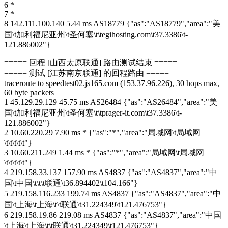
6 *
7 *
8 142.111.100.140 5.44 ms AS18779 {"as":"AS18779","area":"美
国\t加利福尼亚州\t圣何塞\t\tegihosting.com\t37.3386\t-
121.886002"}
===== 回程 [山西太原联通] 路由测试结束 =====
===== 测试 [江苏南京联通] 的回程路由 =====
traceroute to speedtest02.js165.com (153.37.96.226), 30 hops max,
60 byte packets
1 45.129.29.129 45.75 ms AS26484 {"as":"AS26484","area":"美
国\t加利福尼亚州\t圣何塞\t\tprager-it.com\t37.3386\t-
121.886002"}
2 10.60.220.29 7.90 ms * {"as":"*","area":"局域网\t局域网
\t\t\t\t\t"}
3 10.60.211.249 1.44 ms * {"as":"*","area":"局域网\t局域网
\t\t\t\t\t"}
4 219.158.33.137 157.90 ms AS4837 {"as":"AS4837","area":"中
国\t中国\t\t\t联通\t36.894402\t104.166"}
5 219.158.116.233 199.74 ms AS4837 {"as":"AS4837","area":"中
国\t上海\t上海\t\t联通\t31.224349\t121.476753"}
6 219.158.19.86 219.08 ms AS4837 {"as":"AS4837","area":"中国
\t上海\t上海\t\t联通\t31.224349\t121.476753"}