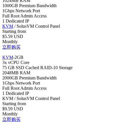
1024MB RAM
1000GB Premium Bandwidth
1Gbps Network Port
Full Root Admin Access
1 Dedicated IP
KVM
/ SolusVM Control Panel
Starting from
$5.59 USD
Monthly
立即购买
KVM
-2GB
3x vCPU Core
75 GB SSD Cached RAID-10 Storage
2048MB RAM
2000GB Premium Bandwidth
1Gbps Network Port
Full Root Admin Access
1 Dedicated IP
KVM / SolusVM Control Panel
Starting from
$9.59 USD
Monthly
立即购买