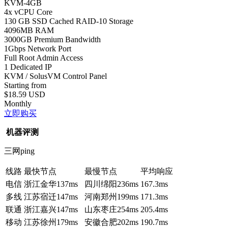
KVM-4GB
4x vCPU Core
130 GB SSD Cached RAID-10 Storage
4096MB RAM
3000GB Premium Bandwidth
1Gbps Network Port
Full Root Admin Access
1 Dedicated IP
KVM / SolusVM Control Panel
Starting from
$18.59 USD
Monthly
立即购买
机器评测
三网ping
线路
最快节点
最慢节点
平均响应
电信
浙江金华
137ms
四川绵阳
236ms
167.3ms
多线
江苏宿迁
147ms
河南郑州
199ms
171.3ms
联通
浙江嘉兴
147ms
山东枣庄
254ms
205.4ms
移动
江苏徐州
179ms
安徽合肥
202ms
190.7ms