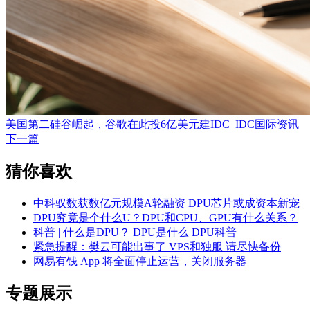
美国第二硅谷崛起，谷歌在此投6亿美元建IDC_IDC国际资讯
下一篇
猜你喜欢
中科驭数获数亿元规模A轮融资 DPU芯片或成资本新宠
DPU究竟是个什么U？DPU和CPU、GPU有什么关系？
科普 | 什么是DPU？ DPU是什么 DPU科普
紧急提醒：樊云可能出事了 VPS和独服 请尽快备份
网易有钱 App 将全面停止运营，关闭服务器
专题展示