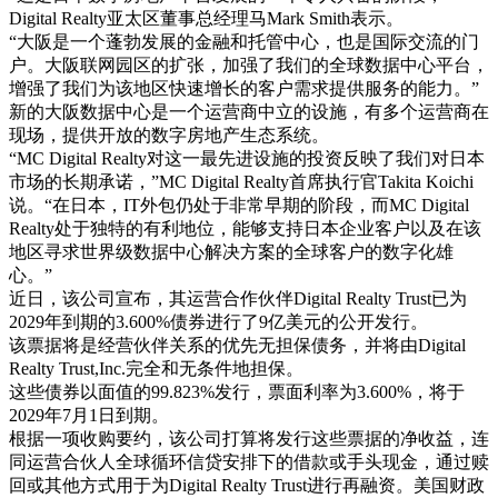
Digital Realty亚太区董事总经理马Mark Smith表示。
“大阪是一个蓬勃发展的金融和托管中心，也是国际交流的门
户。大阪联网园区的扩张，加强了我们的全球数据中心平台，
增强了我们为该地区快速增长的客户需求提供服务的能力。”
新的大阪数据中心是一个运营商中立的设施，有多个运营商在
现场，提供开放的数字房地产生态系统。
“MC Digital Realty对这一最先进设施的投资反映了我们对日本
市场的长期承诺，”MC Digital Realty首席执行官Takita Koichi
说。“在日本，IT外包仍处于非常早期的阶段，而MC Digital
Realty处于独特的有利地位，能够支持日本企业客户以及在该
地区寻求世界级数据中心解决方案的全球客户的数字化雄
心。”
近日，该公司宣布，其运营合作伙伴Digital Realty Trust已为
2029年到期的3.600%债券进行了9亿美元的公开发行。
该票据将是经营伙伴关系的优先无担保债务，并将由Digital
Realty Trust,Inc.完全和无条件地担保。
这些债券以面值的99.823%发行，票面利率为3.600%，将于
2029年7月1日到期。
根据一项收购要约，该公司打算将发行这些票据的净收益，连
同运营合伙人全球循环信贷安排下的借款或手头现金，通过赎
回或其他方式用于为Digital Realty Trust进行再融资。美国财政