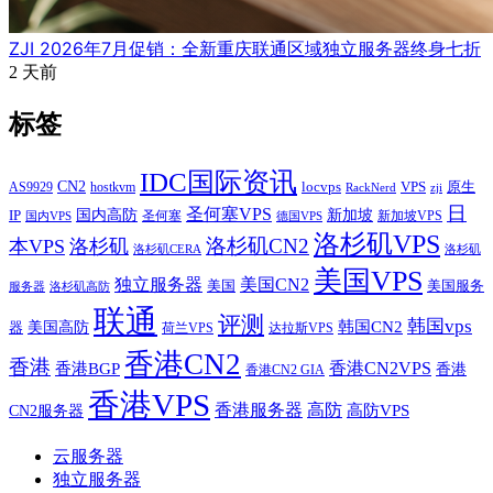
ZJI 2026年7月促销：全新重庆联通区域独立服务器终身七折
2 天前
标签
IDC国际资讯
CN2
VPS
原生
AS9929
hostkvm
locvps
zji
RackNerd
日
圣何塞VPS
IP
国内高防
新加坡
圣何塞
新加坡VPS
国内VPS
德国VPS
洛杉矶VPS
洛杉矶CN2
本VPS
洛杉矶
洛杉矶CERA
洛杉矶
美国VPS
独立服务器
美国CN2
美国
美国服务
服务器
洛杉矶高防
联通
评测
韩国vps
韩国CN2
美国高防
器
荷兰VPS
达拉斯VPS
香港CN2
香港
香港BGP
香港CN2VPS
香港
香港CN2 GIA
香港VPS
香港服务器
高防
CN2服务器
高防VPS
云服务器
独立服务器