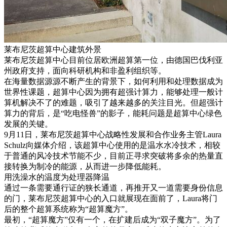
莱布尼茨超算中心建筑外景
莱布尼茨超算中心目前位居欧洲超算第一位，由德国巴伐利亚
州政府支持，面向科研机构和非盈利组织等。
在海量数据源源不断产生的背景下，如何利用和处理数据成为
世界性课题，超算中心因为拥有超强计算力，能够处理一般计
算机解决不了的难题，吸引了越来越多的关注目光。但超强计
算力的背后，是“吃电怪兽”的影子，能耗问题是超算中心绿色
发展的关键。
9月11日，莱布尼茨超算中心战略性发展和合作业务主管Laura
Schulz向媒体介绍，该超算中心使用的是温水水冷技术，相较
于普通的风冷技术节能不少，目前正寻求突破将多余的热量直
接转换为制冷的能源，从而进一步降低能耗。
用洗澡水的温度为处理器降温
通过一条需要通行证的狭长通道，再推开又一道需要身份信息
的门，莱布尼茨超算中心的入口就展现在面前了，Laura将门
后的整个超算系统称为“超算魔方”。
最初，“超算魔方”仅有一个，在扩建后成为“双子魔方”。为了