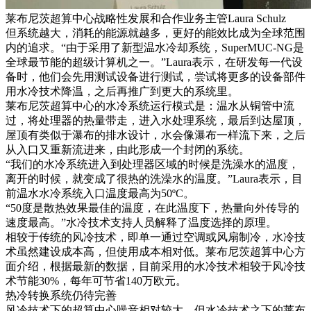
莱布尼茨超算中心战略性发展和合作业务主管Laura Schulz
但系统越大，消耗的能源就越多，更好的能效比成为全球范围
内的追求。“由于采用了新型温水冷却系统，SuperMUC-NG是
全球最节能的超级计算机之一。”Laura表示，在研发每一代设
备时，他们会先用测试设备进行测试，尝试将更多的设备部件
用水冷技术降温，之后再推广到更大的系统里。
莱布尼茨超算中心的水冷系统运行模式是：温水从铜管中流
过，将处理器的热量带走，进入水处理系统，最后到达屋顶，
屋顶有类似于瀑布的排水设计，水会像瀑布一样流下来，之后
从入口又重新流进来，由此形成一个封闭的系统。
“我们的水冷系统进入到处理器区域的时候是洗澡水的温度，
离开的时候，就变成了很热的洗澡水的温度。”Laura表示，目
前温水水冷系统入口温度最高为50ºC。
“50度是散热效果最佳的温度，在此温度下，热量向外传导的
速度最高。”水冷技术支持人员解释了温度选择的原理。
相较于传统的风冷技术，即单一通过空调或风扇制冷，水冷技
术虽然建设成本高，但使用成本相对低。莱布尼茨超算中心方
面介绍，根据最新的数据，目前采用的水冷技术相较于风冷技
术节能30%，每年可节省140万欧元。
热冷转换系统仍待完善
风冷技术下的超算中心噪音相对较大，但水冷技术之下的莱布