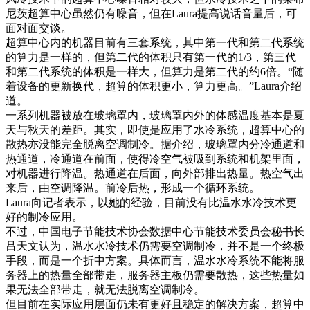
尼茨超算中心虽然仍有噪音，但在Laura提高说话音量后，可
面对面交谈。
超算中心内的机器目前有三套系统，其中第一代和第二代系统
的算力是一样的，但第二代的体积只有第一代的1/3，第三代
和第二代系统的体积是一样大，但算力是第二代的约6倍。“随
着设备的更新换代，超算的体积更小，算力更高。”Laura介绍
道。
一系列机器被放在玻璃罩内，玻璃罩内外的体感温度基本是夏
天与秋天的差距。其实，即使是应用了水冷系统，超算中心的
散热亦没能完全脱离空调制冷。据介绍，玻璃罩内分冷通道和
热通道，冷通道在前面，使得冷空气被吸到系统和机架里面，
对机器进行降温。热通道在后面，向外部排出热量。热空气出
来后，由空调降温。前冷后热，形成一个循环系统。
Laura向记者表示，以她的经验，目前没有比温水水冷技术更
好的制冷应用。
不过，中国电子节能技术协会数据中心节能技术委员会秘书长
吕天文认为，温水水冷技术仍需要空调制冷，并不是一个终极
手段，而是一个折中方案。具体而言，温水水冷系统不能将服
务器上的热量全部带走，服务器主板仍需要散热，这些热量如
果无法全部带走，就无法脱离空调制冷。
但目前在实际应用层面仍未有更好且稳定的解决方案，超算中