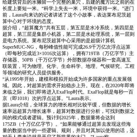
给建筑背后的水獭留一个完整的巢穴，后建的魔方比之前的在
长度上要短一米。“科学上失去一米，环境中获得一米。”进门
前，Laura向来访的记者讲述了这个小故事，表达莱布尼茨超
算中心对于环境的态度。
据介绍，“超算魔方”共有五层，第五层是水冷系统，第四层是
超算，第三层是集群小机器，第二层是水处理系统，第一层则
是电力系统。莱布尼茨超算中心采用的是超级计算机
SuperMUC-NG，每秒峰值性能可完成26.9千万亿次浮点运算
（即每秒完成近3×1016次运算），拥有719TB（万亿字节）主
存储器、50PB（千万亿字节）外部数据存储器和一套高速互
联装置，可为物理、化学、生命科学、地理、气候研究、工程
等领域的研究人员提供服务。
“从1995年开始，建模和模拟开始成为许多国家的重点发展领
域。因此，对超算的需求开始稳步上升。现在，在2020年即将
来临之际，我们即将进入ExaFlop时代。ExaFlop就是每秒一百
京（即1018）次的浮点运算。”Laura表示。
据Laura介绍，全球算力的增长相对比较平缓，但数据的增长
速率远超算力增长速率，超算对数据进行分析，可找到数据之
间的模式或者逻辑。预计到2025年，数据量将会达到
175ZB（十万亿亿字节）。“如果能够通过超算去发现这些海
量的数据当中的一些逻辑、规则，并且对其加以使用的话，这
对于人类来说就是开启了新世界的大门。”Laura称。