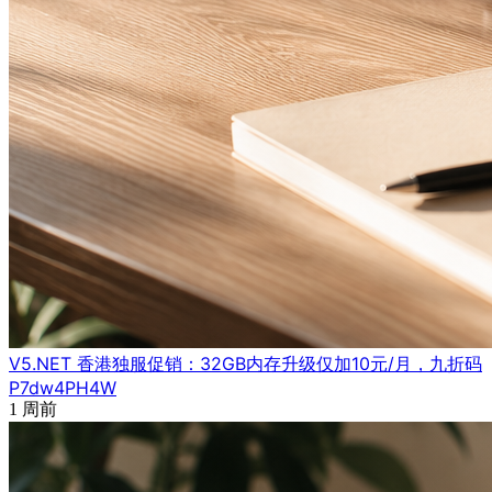
V5.NET 香港独服促销：32GB内存升级仅加10元/月，九折码
P7dw4PH4W
1 周前