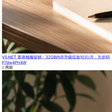
V5.NET 香港独服促销：32GB内存升级仅加10元/月，九折码
P7dw4PH4W
1 周前