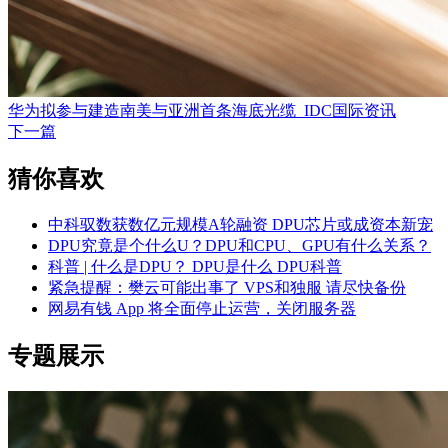
华为拟参与建造南美与亚洲首条海底光缆_IDC国际资讯
下一篇
猜你喜欢
中科驭数获数亿元规模A轮融资 DPU芯片或成资本新宠
DPU究竟是个什么U？DPU和CPU、GPU有什么关系？
科普 | 什么是DPU？ DPU是什么 DPU科普
紧急提醒：樊云可能出事了 VPS和独服 请尽快备份
网易有钱 App 将全面停止运营，关闭服务器
专题展示