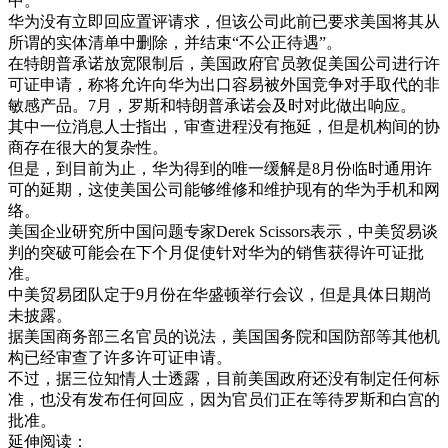
中。”
华为没有立即回应置评请求，但该公司此前已要求美国将其从
所谓的实体清单中删除，并结束“不公正待遇”。
在特朗普承诺放宽限制后，美国政府官员敦促美国公司进行许
可证申请，称将允许向华为出口容易被外国竞争对手取代的非
敏感产品。7月，罗斯和特朗普承诺会及时对此做出响应。
其中一位消息人士指出，审查进程没有拖延，但是机构间的协
商存在很大的复杂性。
但是，到目前为止，华为得到的唯一缓解是8月份临时通用许
可的延期，这使美国公司能够维修和维护现有的华为手机和网
络。
美国企业研究所中国问题专家Derek Scissors表示，中美贸易谈
判的突破可能会在下个月促使针对华为的销售获得许可证批
准。
中美贸易团队定于9月份在华盛顿举行会议，但是具体日期尚
未披露。
据美国商务部三名官员的说法，美国国务院和国防部等其他机
构已经审查了许多许可证申请。
不过，据三位知情人士透露，目前美国政府还没有制定任何标
准，也没有发布任何回应，因为官员们正在等待罗斯和白宫的
批准。
延伸阅读：