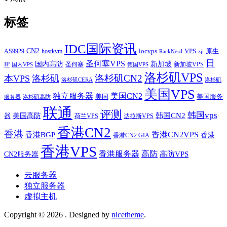
标签
IDC国际资讯
CN2
VPS
原生
AS9929
hostkvm
locvps
zji
RackNerd
日
圣何塞VPS
IP
国内高防
新加坡
圣何塞
新加坡VPS
国内VPS
德国VPS
洛杉矶VPS
洛杉矶CN2
本VPS
洛杉矶
洛杉矶CERA
洛杉矶
美国VPS
独立服务器
美国CN2
美国
美国服务
服务器
洛杉矶高防
联通
评测
韩国vps
韩国CN2
美国高防
器
荷兰VPS
达拉斯VPS
香港CN2
香港
香港BGP
香港CN2VPS
香港
香港CN2 GIA
香港VPS
香港服务器
高防
CN2服务器
高防VPS
云服务器
独立服务器
虚拟主机
Copyright © 2026
. Designed by
nicetheme
.