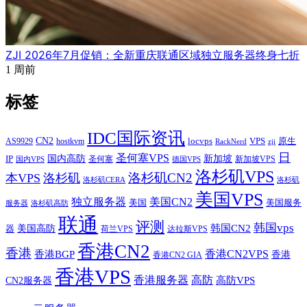
ZJI 2026年7月促销：全新重庆联通区域独立服务器终身七折
1 周前
标签
IDC国际资讯
CN2
VPS
原生
AS9929
hostkvm
locvps
zji
RackNerd
日
圣何塞VPS
IP
国内高防
新加坡
圣何塞
新加坡VPS
国内VPS
德国VPS
洛杉矶VPS
洛杉矶CN2
本VPS
洛杉矶
洛杉矶CERA
洛杉矶
美国VPS
独立服务器
美国CN2
美国
美国服务
服务器
洛杉矶高防
联通
评测
韩国vps
韩国CN2
美国高防
器
荷兰VPS
达拉斯VPS
香港CN2
香港
香港BGP
香港CN2VPS
香港
香港CN2 GIA
香港VPS
香港服务器
高防
CN2服务器
高防VPS