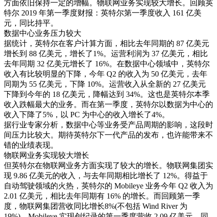
方面依旧保持一定的增幅。物联网业务实现较大增长。回顾英
特尔 2019 年第一季度财报：英特尔第一季度收入 161 亿美
元，同比持平。
数据中心业务压力较大
据统计，英特尔在客户计算方面，相比去年同期的 87 亿美元
增长到 88 亿美元，增长了1%。运营利润为 37 亿美元，相比
去年同期 32 亿美元增长了 16%。在数据中心领域中，英特尔
收入有比较明显的下降，今年 Q2 的收入为 50 亿美元，去年
同期为 55 亿美元，下降 10%。运营收入从全新的 27 亿美元
下降到今年的 18 亿美元，降幅达到 34%。这也是英特尔本季
收入跌幅最大的业务。而在第一季度，英特尔以数据为中心的
收入下降了5%，以 PC 为中心的收入增长了4%。
据行业专家分析，数据中心等业务受产品周期的影响，这段时
间压力比较大。期待英特尔下一代产品的发布，也许能带来不
错的业绩表现。
物联网业务实现较大增长
但英特尔在物联网业务方面实现了较大的增长。物联网集团实
现 9.86 亿美元的收入，与去年同期相比增长了 12%。得益于
自动驾驶领域的火热，英特尔的 Mobileye 业务今年 Q2 收入为
2.01 亿美元，相比去年同期有 16% 的增长。而回顾第一季
度，物联网集团营收同比增长8%(不包括 Wind River 为
19%)，Mobileye 实现创纪录的第一季度营收 2.09 亿美元，同