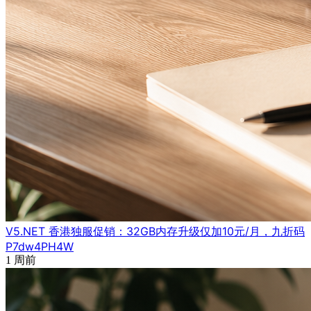
V5.NET 香港独服促销：32GB内存升级仅加10元/月，九折码
P7dw4PH4W
1 周前