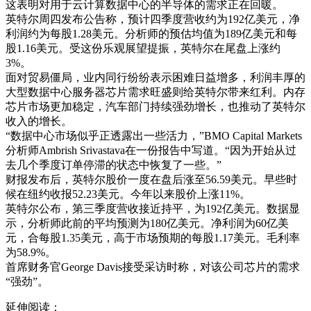
这表明对用于云计算数据中心的半导体的需求正在回暖。
英特尔周四发布公告称，预计四季度营收约为192亿美元，净
利润约为每股1.28美元。分析师的预估均值为189亿美元和每
股1.16美元。受这份乐观展望提振，英特尔在尾盘上涨约
3%。
面对贸易僵局，业内同行纷纷表示困难日益增多，利润丰厚的
大型数据中心服务器芯片需求旺盛则给英特尔带来红利。内存
芯片市场更加稳定，汽车部门持续强劲增长，也推动了英特尔
收入的增长。
“数据中心市场似乎正透露出一些活力，”BMO Capital Markets
分析师Ambrish Srivastava在一份报告中写道。“因为开始从过
去几个季度订单停滞的状态中恢复了一些。”
财报发布后，英特尔股价一度在盘后涨至56.59美元。早些时
候在纽约收报52.23美元。今年以来股价上涨11%。
英特尔公布，第三季度营收接近持平，为192亿美元。数据显
示，分析师此前的平均预测为180亿美元。净利润为60亿美
元，合每股1.35美元，高于市场预期的每股1.17美元。毛利率
为58.9%。
首席财务官George Davis接受采访时称，对该公司芯片的需求
“强劲”。
延伸阅读：