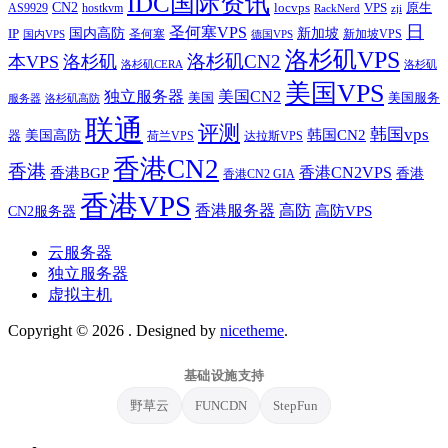
IDC国际资讯
CN2
VPS
原生
AS9929
hostkvm
locvps
zji
RackNerd
日
圣何塞VPS
IP
国内高防
新加坡
圣何塞
新加坡VPS
国内VPS
德国VPS
洛杉矶VPS
洛杉矶CN2
本VPS
洛杉矶
洛杉矶CERA
洛杉矶
美国VPS
独立服务器
美国CN2
美国
美国服务
服务器
洛杉矶高防
联通
评测
韩国vps
韩国CN2
美国高防
器
荷兰VPS
达拉斯VPS
香港CN2
香港
香港BGP
香港CN2VPS
香港
香港CN2 GIA
香港VPS
香港服务器
高防
CN2服务器
高防VPS
云服务器
独立服务器
虚拟主机
Copyright © 2026
. Designed by
nicetheme
.
基础设施支持
野草云
FUNCDN
StepFun