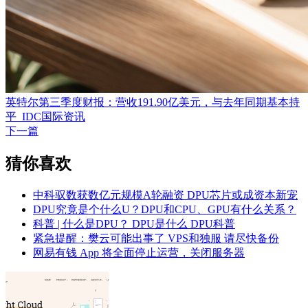
英特尔第三季度财报：营收191.90亿美元，与去年同期基本持
平_IDC国际资讯
下一篇
猜你喜欢
中科驭数获数亿元规模A轮融资 DPU芯片或成资本新宠
DPU究竟是个什么U？DPU和CPU、GPU有什么关系？
科普 | 什么是DPU？ DPU是什么 DPU科普
紧急提醒：樊云可能出事了 VPS和独服 请尽快备份
网易有钱 App 将全面停止运营，关闭服务器