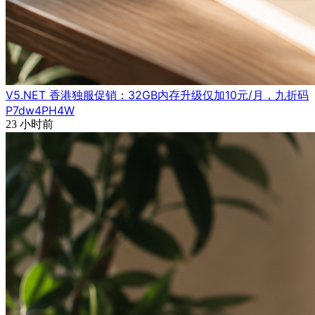
V5.NET 香港独服促销：32GB内存升级仅加10元/月，九折码
P7dw4PH4W
23 小时前