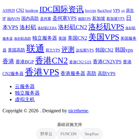
IDC国际资讯
CN2
VPS
原生
AS9929
hostkvm
locvps
zji
RackNerd
日
圣何塞VPS
IP
国内高防
新加坡
圣何塞
新加坡VPS
国内VPS
德国VPS
洛杉矶VPS
洛杉矶CN2
本VPS
洛杉矶
洛杉矶CERA
洛杉矶
美国VPS
独立服务器
美国CN2
美国
美国服务
服务器
洛杉矶高防
联通
评测
韩国vps
韩国CN2
美国高防
器
荷兰VPS
达拉斯VPS
香港CN2
香港
香港BGP
香港CN2VPS
香港
香港CN2 GIA
香港VPS
香港服务器
高防
CN2服务器
高防VPS
云服务器
独立服务器
虚拟主机
Copyright © 2026
. Designed by
nicetheme
.
基础设施支持
野草云
FUNCDN
StepFun