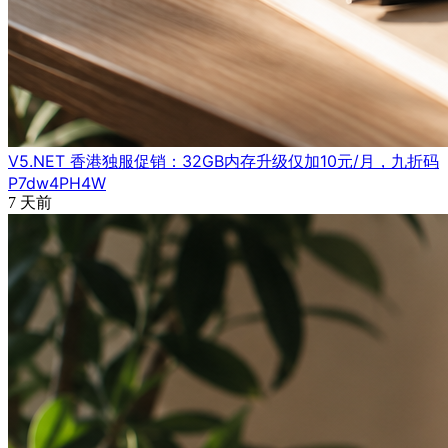
V5.NET 香港独服促销：32GB内存升级仅加10元/月，九折码
P7dw4PH4W
7 天前