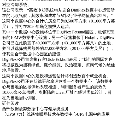
对空冷却系统。
该公司表示，“高效冷却系统特别适合DigiPlex数据中心运营所
在的北欧气候，其效率和成本节省比行业平均值高出25％。”
这两个数据中心的合计机房空间为8,500平方米（91,000平方英
尺），并将在2020年底之前投入运营。
其中一个数据中心设施将位于DigiPlex Fetsund园区，毗邻其现
有的10MW数据中心设施，另一个设施将位于Hobøl，DigiPlex
公司已在此购置了40,000平方米（431,000平方英尺）的土地，
并可以选择购买额外的27,000平方米（291,000平方英尺）），
使其适合于数据中心园区的建设。
DigiPlex公司首席执行官Gisle Eckhoff表示：“我们的国际客户
将挪威视为拥有绿色、廉价能源、政治稳定、凉爽气候的绝佳
地理位置。”
这两个数据中心的建设和运营估计将创造数百个就业机会。
DigiPlex公司还在斯德哥尔摩运营着一个数据中心，该数据中
心与当地的区域供热系统相连，利用服务器产生的废热为
10,000套公寓供暖。奥斯陆的Ulven厂址也经过类似设计，旨
在为当地居民供暖。
延伸阅读：
西部数据放弃数据中心存储系统业务
【UPS电力】浅谈物联网技术在数据中心UPS电源中的应用