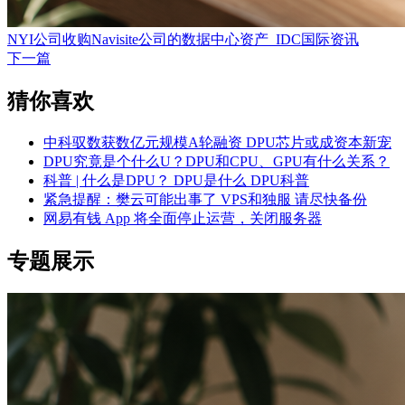
NYI公司收购Navisite公司的数据中心资产_IDC国际资讯
下一篇
猜你喜欢
中科驭数获数亿元规模A轮融资 DPU芯片或成资本新宠
DPU究竟是个什么U？DPU和CPU、GPU有什么关系？
科普 | 什么是DPU？ DPU是什么 DPU科普
紧急提醒：樊云可能出事了 VPS和独服 请尽快备份
网易有钱 App 将全面停止运营，关闭服务器
专题展示