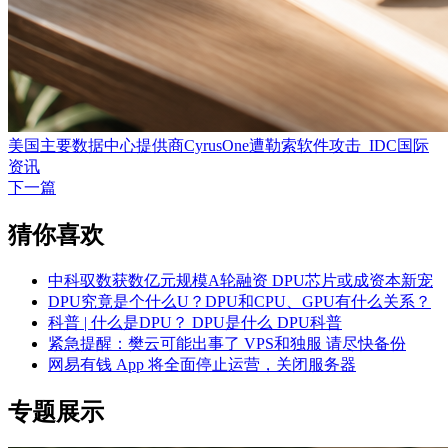
美国主要数据中心提供商CyrusOne遭勒索软件攻击_IDC国际
资讯
下一篇
猜你喜欢
中科驭数获数亿元规模A轮融资 DPU芯片或成资本新宠
DPU究竟是个什么U？DPU和CPU、GPU有什么关系？
科普 | 什么是DPU？ DPU是什么 DPU科普
紧急提醒：樊云可能出事了 VPS和独服 请尽快备份
网易有钱 App 将全面停止运营，关闭服务器
专题展示