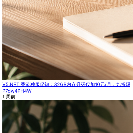
V5.NET 香港独服促销：32GB内存升级仅加10元/月，九折码
P7dw4PH4W
1 周前