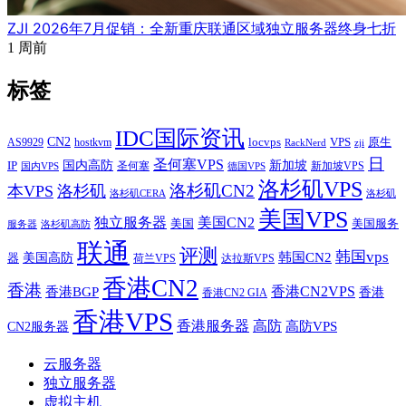
ZJI 2026年7月促销：全新重庆联通区域独立服务器终身七折
1 周前
标签
IDC国际资讯
CN2
VPS
原生
AS9929
hostkvm
locvps
zji
RackNerd
日
圣何塞VPS
IP
国内高防
新加坡
圣何塞
新加坡VPS
国内VPS
德国VPS
洛杉矶VPS
洛杉矶CN2
本VPS
洛杉矶
洛杉矶CERA
洛杉矶
美国VPS
独立服务器
美国CN2
美国
美国服务
服务器
洛杉矶高防
联通
评测
韩国vps
韩国CN2
美国高防
器
荷兰VPS
达拉斯VPS
香港CN2
香港
香港BGP
香港CN2VPS
香港
香港CN2 GIA
香港VPS
香港服务器
高防
CN2服务器
高防VPS
云服务器
独立服务器
虚拟主机