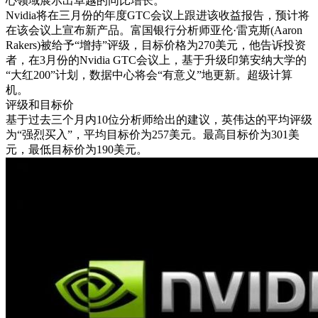
心领域展示出卓越的同比增长。”
Nvidia将在三月份的年度GTC会议上跟进该收益报告，预计将
在该会议上宣布新产品。富国银行分析师亚伦·雷克斯(Aaron
Rakers)被给予“增持”评级，目标价格为270美元，他告诉投资
者，在3月份的Nvidia GTC会议上，基于升级印第安纳大学的
“大红200”计划，数据中心将会“有意义”地更新。超级计算
机。
评级和目标价
基于过去三个月内10位分析师给出的建议，英伟达的平均评级
为“强烈买入”，平均目标价为257美元。最高目标价为301美
元，最低目标价为190美元。