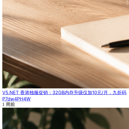
V5.NET 香港独服促销：32GB内存升级仅加10元/月，九折码
P7dw4PH4W
1 周前