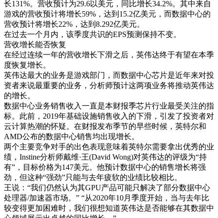
长131%。营收预计为29.6以美元，同比增长34.2%。其中来自
游戏的营收预计将增长59%，达到15.2亿美元，而数据中心的
营收预计将增长22%，达到8.292亿美元。
在过去一个月内，该季度共识的EPS预测保持不变。
营收增长能否恢复
在经过连续一年的营收增长下滑之后，英伟达终于有望在本季
度恢复增长。
英伟达最大的业务是游戏部门，而数据中心芯片是近年来对投
资者来说最重要的业务，分析师预计这两项业务将推动英伟达
的增长。
数据中心业务销售收入一直是本财报季芯片行业最受关注的指
标。此前，2019年基础设施销售收入的下滑，引发了投资者对
云计算热潮的怀疑。在财报发布季节的早些时候，英特尔和
AMD公布的数据中心销售均出现增长。
两个主要竞争对手的出色表现意味着英特尔需要拿出优秀的业
绩，Instine分析师戴维·王(David Wong)对英伟达的评级为“持
有”，目标价格为147美元。他预计数据中心的销售增长将强
劲，但这种“强劲”只能与去年疲软的业绩比较相比。
王说：“我们仍然认为其GPU产品可能只解决了部分数据中心
处理器/加速器市场。” “从2020年10月季度开始，当与去年比
较变得更加困难时，我们很想知道英伟达是否能够在其数据中