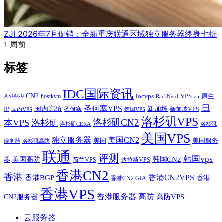
ZJI 2026年7月促销：全新重庆联通区域独立服务器终身七折
1 周前
标签
IDC国际资讯
CN2
VPS
原生
AS9929
hostkvm
locvps
zji
RackNerd
日
圣何塞VPS
IP
国内高防
新加坡
圣何塞
新加坡VPS
国内VPS
德国VPS
洛杉矶VPS
洛杉矶CN2
本VPS
洛杉矶
洛杉矶CERA
洛杉矶
美国VPS
独立服务器
美国CN2
美国
美国服务
服务器
洛杉矶高防
联通
评测
韩国vps
韩国CN2
美国高防
器
荷兰VPS
达拉斯VPS
香港CN2
香港
香港BGP
香港CN2VPS
香港
香港CN2 GIA
香港VPS
香港服务器
高防
CN2服务器
高防VPS
云服务器