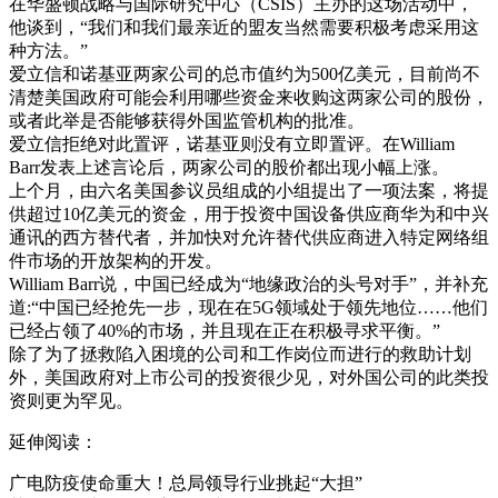
在华盛顿战略与国际研究中心（CSIS）主办的这场活动中，
他谈到，“我们和我们最亲近的盟友当然需要积极考虑采用这
种方法。”
爱立信和诺基亚两家公司的总市值约为500亿美元，目前尚不
清楚美国政府可能会利用哪些资金来收购这两家公司的股份，
或者此举是否能够获得外国监管机构的批准。
爱立信拒绝对此置评，诺基亚则没有立即置评。在William
Barr发表上述言论后，两家公司的股价都出现小幅上涨。
上个月，由六名美国参议员组成的小组提出了一项法案，将提
供超过10亿美元的资金，用于投资中国设备供应商华为和中兴
通讯的西方替代者，并加快对允许替代供应商进入特定网络组
件市场的开放架构的开发。
William Barr说，中国已经成为“地缘政治的头号对手”，并补充
道:“中国已经抢先一步，现在在5G领域处于领先地位……他们
已经占领了40%的市场，并且现在正在积极寻求平衡。”
除了为了拯救陷入困境的公司和工作岗位而进行的救助计划
外，美国政府对上市公司的投资很少见，对外国公司的此类投
资则更为罕见。
延伸阅读：
广电防疫使命重大！总局领导行业挑起“大担”