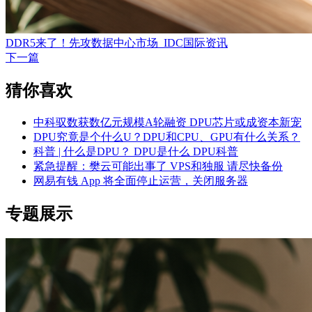
DDR5来了！先攻数据中心市场_IDC国际资讯
下一篇
猜你喜欢
中科驭数获数亿元规模A轮融资 DPU芯片或成资本新宠
DPU究竟是个什么U？DPU和CPU、GPU有什么关系？
科普 | 什么是DPU？ DPU是什么 DPU科普
紧急提醒：樊云可能出事了 VPS和独服 请尽快备份
网易有钱 App 将全面停止运营，关闭服务器
专题展示