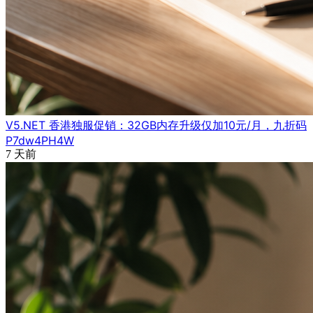
V5.NET 香港独服促销：32GB内存升级仅加10元/月，九折码
P7dw4PH4W
7 天前