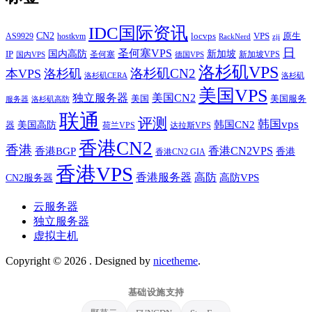
IDC国际资讯
CN2
VPS
原生
AS9929
hostkvm
locvps
zji
RackNerd
日
圣何塞VPS
IP
国内高防
新加坡
圣何塞
新加坡VPS
国内VPS
德国VPS
洛杉矶VPS
洛杉矶CN2
本VPS
洛杉矶
洛杉矶CERA
洛杉矶
美国VPS
独立服务器
美国CN2
美国
美国服务
服务器
洛杉矶高防
联通
评测
韩国vps
韩国CN2
美国高防
器
荷兰VPS
达拉斯VPS
香港CN2
香港
香港BGP
香港CN2VPS
香港
香港CN2 GIA
香港VPS
香港服务器
高防
CN2服务器
高防VPS
云服务器
独立服务器
虚拟主机
Copyright © 2026
. Designed by
nicetheme
.
基础设施支持