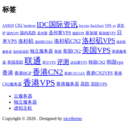
标签
IDC国际资讯
CN2
VPS
原生
AS9929
hostkvm
locvps
zji
RackNerd
日
圣何塞VPS
IP
国内高防
新加坡
圣何塞
新加坡VPS
国内VPS
德国VPS
洛杉矶VPS
洛杉矶CN2
本VPS
洛杉矶
洛杉矶CERA
洛杉矶
美国VPS
独立服务器
美国CN2
美国
美国服务
服务器
洛杉矶高防
联通
评测
韩国vps
韩国CN2
美国高防
器
荷兰VPS
达拉斯VPS
香港CN2
香港
香港BGP
香港CN2VPS
香港
香港CN2 GIA
香港VPS
香港服务器
高防
CN2服务器
高防VPS
云服务器
独立服务器
虚拟主机
Copyright © 2026
. Designed by
nicetheme
.