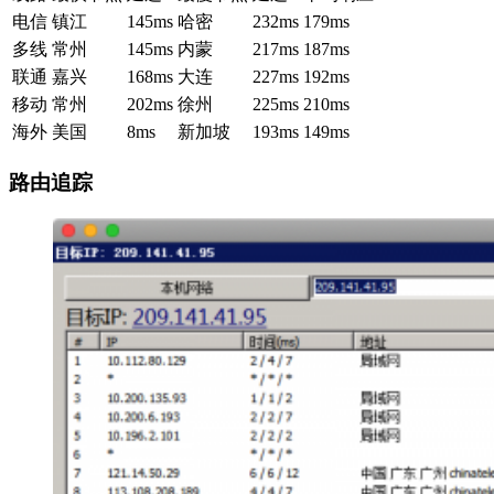
电信
镇江
145ms
哈密
232ms
179ms
多线
常州
145ms
内蒙
217ms
187ms
联通
嘉兴
168ms
大连
227ms
192ms
移动
常州
202ms
徐州
225ms
210ms
海外
美国
8ms
新加坡
193ms
149ms
路由追踪