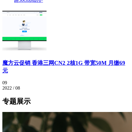
路50Gbps防护
魔方云促销 香港三网CN2 2核1G 带宽50M 月缴69
元
09
2022 / 08
专题展示