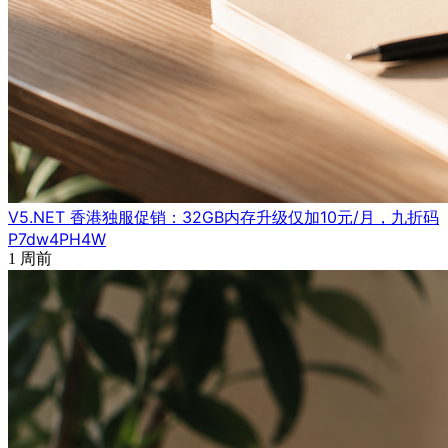
V5.NET 香港独服促销：32GB内存升级仅加10元/月，九折码
P7dw4PH4W
1 周前