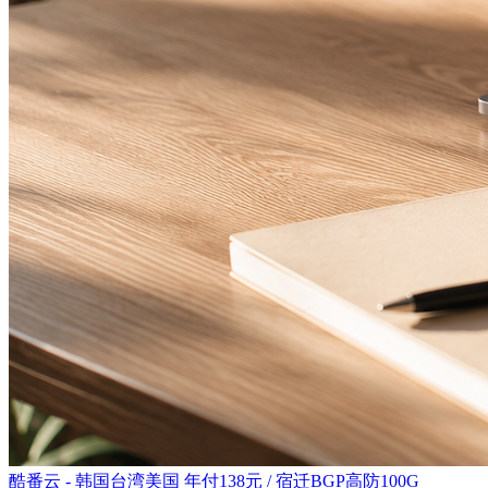
酷番云 - 韩国台湾美国 年付138元 / 宿迁BGP高防100G