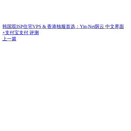
韩国双ISP住宅VPS & 香港独服首选：Yin-Net荫云 中文界面
+支付宝支付 评测
上一篇