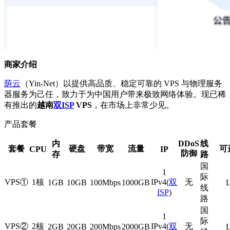
商家介绍
荫云
（Yin-Net）以提供高品质、稳定可靠的 VPS 与物理服务
器服务为己任，致力于为中国用户带来极致网络体验。现已稀
有推出的
越南
双ISP
VPS
，在市场上非常少见。
产品套餐
内
DDoS
线
套餐
硬盘
带宽
流量
可
CPU
IP
防御
存
路
国
1
际
VPS①
1核
IPv4(
双
无
1GB
10GB
100Mbps
1000GB
L
线
ISP
)
路
国
1
际
VPS②
2核
IPv4(
双
无
2GB
20GB
200Mbps
2000GB
L