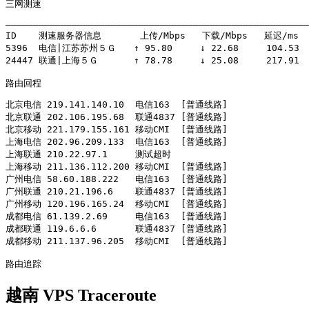
三网测速
———————————————————————————————————————————————————————
ID    测速服务器信息       上传/Mbps   下载/Mbps   延迟/ms

5396  电信|江苏苏州５Ｇ　　↑ 95.80     ↓ 22.68     104.53  
24447 联通|上海５Ｇ　　　　↑ 78.78     ↓ 25.08     217.91  
路由回程
北京电信 219.141.140.10  电信163  [普通线路]

北京联通 202.106.195.68  联通4837 [普通线路]

北京移动 221.179.155.161 移动CMI  [普通线路]

上海电信 202.96.209.133  电信163  [普通线路]

上海联通 210.22.97.1     测试超时

上海移动 211.136.112.200 移动CMI  [普通线路]

广州电信 58.60.188.222   电信163  [普通线路]

广州联通 210.21.196.6    联通4837 [普通线路]

广州移动 120.196.165.24  移动CMI  [普通线路]

成都电信 61.139.2.69     电信163  [普通线路]

成都联通 119.6.6.6       联通4837 [普通线路]

成都移动 211.137.96.205  移动CMI  [普通线路]

路由追踪
越南 VPS Traceroute