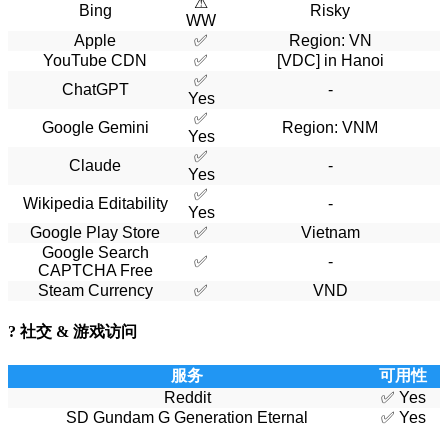
⚠
Bing
Risky
WW
Apple
✅
Region: VN
YouTube CDN
✅
[VDC] in Hanoi
✅
ChatGPT
-
Yes
✅
Google Gemini
Region: VNM
Yes
✅
Claude
-
Yes
✅
Wikipedia Editability
-
Yes
Google Play Store
✅
Vietnam
Google Search
✅
-
CAPTCHA Free
Steam Currency
✅
VND
? 社交 & 游戏访问
服务
可用性
Reddit
✅ Yes
SD Gundam G Generation Eternal
✅ Yes