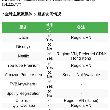
(14.225.*.*)
? 全球主流流媒体 & 服务访问情况
可用
服务
备注
性
✅
Dazn
Region: VN
Yes
❌
Disney+
-
No
✅
Region: VN, Preferred CDN:
Netflix
Yes
Hong Kong
✅
YouTube Premium
Region: VN
Yes
❌
Amazon Prime Video
Service Not Available
No
✅
TVBAnywhere+
-
Yes
❌
Spotify Registration
-
No
OneTrust
✅
Region: VN (Hanoi)
iQiyi Oversea
✅
Region: VN