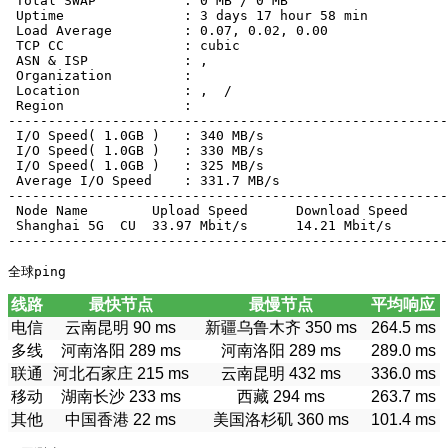
 Total SWAP           : 0 MB / 0 MB

 Uptime               : 3 days 17 hour 58 min

 Load Average         : 0.07, 0.02, 0.00

 TCP CC               : cubic

 ASN & ISP            : , 

 Organization         : 

 Location             : ,  / 

 Region               : 

-------------------------------------------------------
 I/O Speed( 1.0GB )   : 340 MB/s

 I/O Speed( 1.0GB )   : 330 MB/s

 I/O Speed( 1.0GB )   : 325 MB/s

 Average I/O Speed    : 331.7 MB/s

-------------------------------------------------------
 Node Name        Upload Speed      Download Speed     
 Shanghai 5G  CU  33.97 Mbit/s      14.21 Mbit/s       
-------------------------------------------------------
全球ping
线路
最快节点
最慢节点
平均响应
电信
云南昆明 90 ms
新疆乌鲁木齐 350 ms
264.5 ms
多线
河南洛阳 289 ms
河南洛阳 289 ms
289.0 ms
联通
河北石家庄 215 ms
云南昆明 432 ms
336.0 ms
移动
湖南长沙 233 ms
西藏 294 ms
263.7 ms
其他
中国香港 22 ms
美国洛杉矶 360 ms
101.4 ms