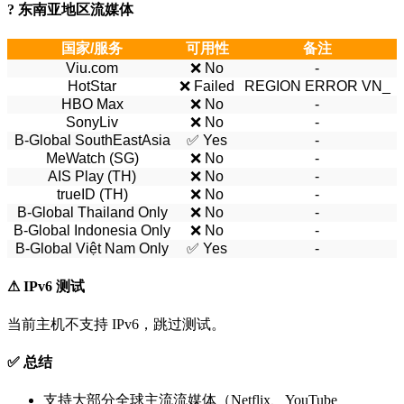
? 东南亚地区流媒体
国家/服务
可用性
备注
Viu.com
❌ No
-
HotStar
❌ Failed
REGION ERROR VN_
HBO Max
❌ No
-
SonyLiv
❌ No
-
B-Global SouthEastAsia
✅ Yes
-
MeWatch (SG)
❌ No
-
AIS Play (TH)
❌ No
-
trueID (TH)
❌ No
-
B-Global Thailand Only
❌ No
-
B-Global Indonesia Only
❌ No
-
B-Global Việt Nam Only
✅ Yes
-
⚠ IPv6 测试
当前主机不支持 IPv6，跳过测试。
✅ 总结
支持大部分全球主流流媒体（Netflix、YouTube