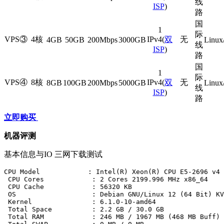
线
ISP
)
路
国
1
际
VPS③
4核
IPv4(
双
无
4GB
50GB
200Mbps
3000GB
Linux
线
ISP
)
路
国
1
际
VPS④
8核
IPv4(
双
无
8GB
100GB
200Mbps
5000GB
Linux
线
ISP
)
路
立即购买
机器评测
基本信息与IO 三网下载测试
CPU Model            : Intel(R) Xeon(R) CPU E5-2696 v4 
 CPU Cores            : 2 Cores 2199.996 MHz x86_64

 CPU Cache            : 56320 KB 

 OS                   : Debian GNU/Linux 12 (64 Bit) KV
 Kernel               : 6.1.0-10-amd64

 Total Space          : 2.2 GB / 30.0 GB 

 Total RAM            : 246 MB / 1967 MB (468 MB Buff)
