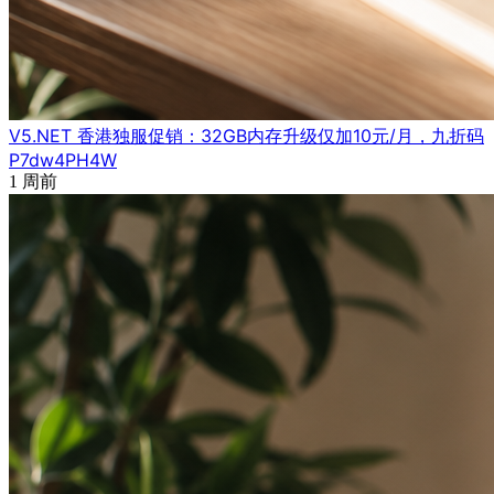
V5.NET 香港独服促销：32GB内存升级仅加10元/月，九折码
P7dw4PH4W
1 周前