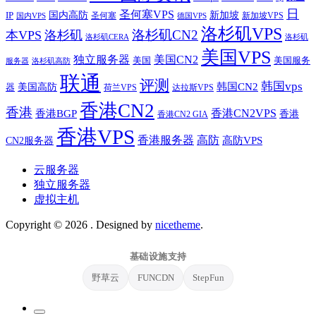
日
圣何塞VPS
IP
国内高防
新加坡
圣何塞
新加坡VPS
国内VPS
德国VPS
洛杉矶VPS
洛杉矶CN2
本VPS
洛杉矶
洛杉矶CERA
洛杉矶
美国VPS
独立服务器
美国CN2
美国
美国服务
服务器
洛杉矶高防
联通
评测
韩国vps
韩国CN2
美国高防
器
荷兰VPS
达拉斯VPS
香港CN2
香港
香港BGP
香港CN2VPS
香港
香港CN2 GIA
香港VPS
香港服务器
高防
CN2服务器
高防VPS
云服务器
独立服务器
虚拟主机
Copyright © 2026
. Designed by
nicetheme
.
基础设施支持
野草云
FUNCDN
StepFun