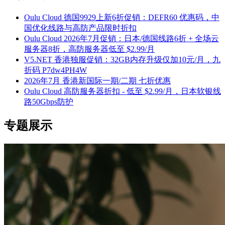
Oulu Cloud 德国9929上新6折促销：DEFR60 优惠码，中
国优化线路与高防产品限时折扣
Oulu Cloud 2026年7月促销：日本/德国线路6折 + 全场云
服务器8折，高防服务器低至 $2.99/月
V5.NET 香港独服促销：32GB内存升级仅加10元/月，九
折码 P7dw4PH4W
2026年7月 香港新国际一期/二期 七折优惠
Oulu Cloud 高防服务器折扣 - 低至 $2.99/月，日本软银线
路50Gbps防护
专题展示