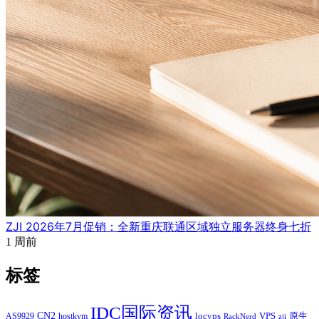
ZJI 2026年7月促销：全新重庆联通区域独立服务器终身七折
1 周前
标签
IDC国际资讯
CN2
VPS
原生
AS9929
hostkvm
locvps
zji
RackNerd