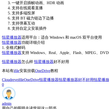
一键开启插帧动画、HDR 动画
支持在线观看直播
支持多端投屏
支持 BT 磁力链边下边播
支持弹幕互动
支持自定义安装插件
恒星播放器
适用平台：适合 Windows 和 macOS 双平台使用
恒星播放器
功能详细介绍
1. 全格式解码
恒星播放器
支持 Windows、Real、Apple、Flash、MPEG
恒星播放器
怎么样
恒星播放器
好不好用
本站有
ifile
安装挂载
OneDrive
教程
Cloudreve
ifile
OneDrive
恒星播放器
恒星播放器好不好用
恒星播
0
admin
用自己的眼睛去读世间这一部书。