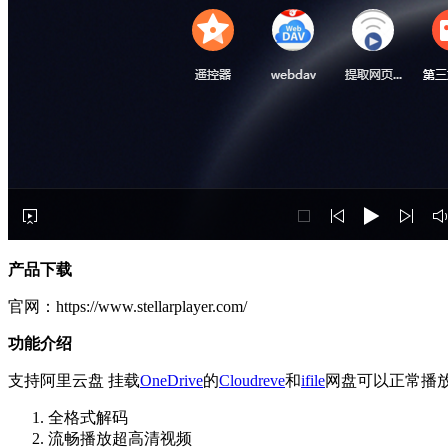
产品下载
官网：https://www.stellarplayer.com/
功能介绍
支持阿里云盘 挂载
OneDrive
的
Cloudreve
和
ifile
网盘可以正常播放
全格式解码
流畅播放超高清视频