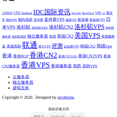
IDC国际资讯
CN2
VPS
原生
AS9929
hostkvm
locvps
zji
RackNerd
日
圣何塞VPS
IP
国内高防
新加坡
圣何塞
新加坡VPS
国内VPS
德国VPS
洛杉矶VPS
洛杉矶CN2
本VPS
洛杉矶
洛杉矶CERA
洛杉矶
美国VPS
独立服务器
美国CN2
美国
美国服务
服务器
洛杉矶高防
联通
评测
韩国vps
韩国CN2
美国高防
器
荷兰VPS
达拉斯VPS
香港CN2
香港
香港BGP
香港CN2VPS
香港
香港CN2 GIA
香港VPS
香港服务器
高防
CN2服务器
高防VPS
云服务器
独立服务器
虚拟主机
Copyright © 2026
. Designed by
nicetheme
.
基础设施支持
野草云
FUNCDN
StepFun