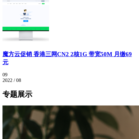
魔方云促销 香港三网CN2 2核1G 带宽50M 月缴69
元
09
2022 / 08
专题展示