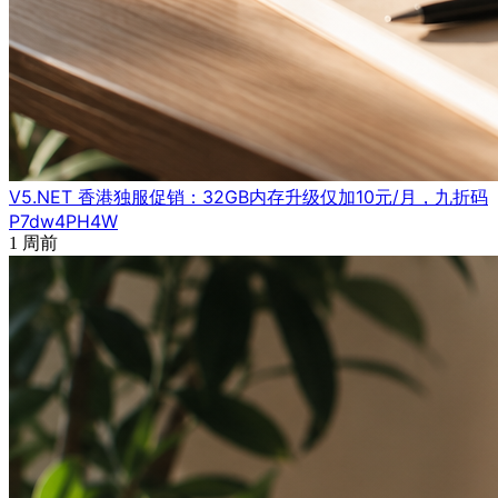
V5.NET 香港独服促销：32GB内存升级仅加10元/月，九折码
P7dw4PH4W
1 周前