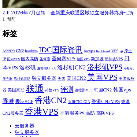
ZJI 2026年7月促销：全新重庆联通区域独立服务器终身七折
1 周前
标签
IDC国际资讯
CN2
VPS
原生
AS9929
hostkvm
locvps
zji
RackNerd
日
圣何塞VPS
IP
国内高防
新加坡
圣何塞
新加坡VPS
国内VPS
德国VPS
洛杉矶VPS
洛杉矶CN2
本VPS
洛杉矶
洛杉矶CERA
洛杉矶
美国VPS
独立服务器
美国CN2
美国
美国服务
服务器
洛杉矶高防
联通
评测
韩国vps
韩国CN2
美国高防
器
荷兰VPS
达拉斯VPS
香港CN2
香港
香港BGP
香港CN2VPS
香港
香港CN2 GIA
香港VPS
香港服务器
高防
CN2服务器
高防VPS
云服务器
独立服务器