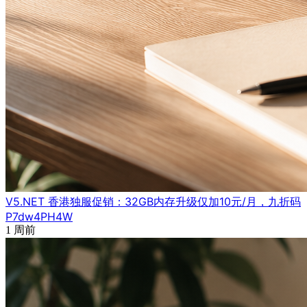
V5.NET 香港独服促销：32GB内存升级仅加10元/月，九折码
P7dw4PH4W
1 周前