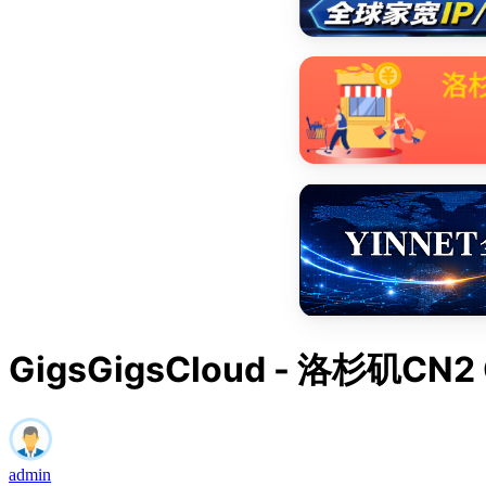
GigsGigsCloud - 洛杉矶C
admin