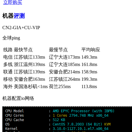
立即购买
机器
评测
CN2-GIA+CU-VIP
全球ping
线路
最快节点
最慢节点
平均响应
电信
江苏镇江
133ms
辽宁大连
173ms
149.3ms
多线
浙江温州
139ms
辽宁大连
185ms
161.8ms
联通
江苏镇江
139ms
安徽合肥
214ms
158.9ms
移动
安徽合肥
163ms
江苏镇江
264ms
199.3ms
海外
美国洛杉矶
<1ms
荷兰
255ms
113.8ms
机器配置io网络