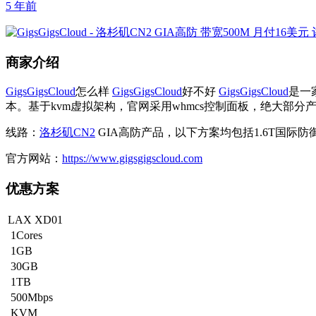
5 年前
商家介绍
GigsGigsCloud
怎么样
GigsGigsCloud
好不好
GigsGigsCloud
是一
本。基于kvm虚拟架构，官网采用whmcs控制面板，绝大部分产
线路：
洛杉矶CN2
GIA高防产品，以下方案均包括1.6T国际防
官方网站：
https://www.gigsgigscloud.com
优惠方案
LAX XD01
1Cores
1GB
30GB
1TB
500Mbps
KVM