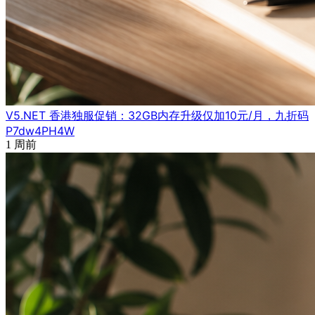
V5.NET 香港独服促销：32GB内存升级仅加10元/月，九折码
P7dw4PH4W
1 周前