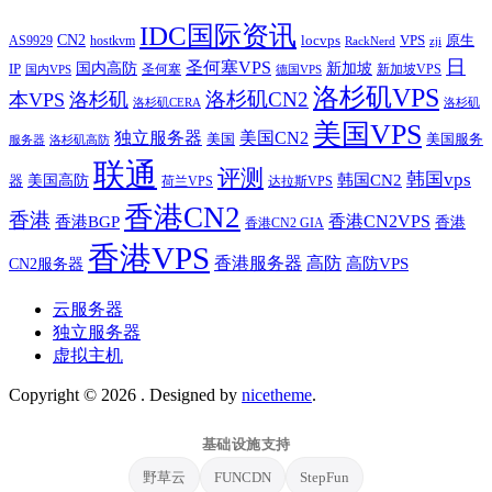
IDC国际资讯
CN2
VPS
原生
AS9929
hostkvm
locvps
zji
RackNerd
日
圣何塞VPS
IP
国内高防
新加坡
圣何塞
新加坡VPS
国内VPS
德国VPS
洛杉矶VPS
洛杉矶CN2
本VPS
洛杉矶
洛杉矶CERA
洛杉矶
美国VPS
独立服务器
美国CN2
美国
美国服务
服务器
洛杉矶高防
联通
评测
韩国vps
韩国CN2
美国高防
器
荷兰VPS
达拉斯VPS
香港CN2
香港
香港BGP
香港CN2VPS
香港
香港CN2 GIA
香港VPS
香港服务器
高防
CN2服务器
高防VPS
云服务器
独立服务器
虚拟主机
Copyright © 2026
. Designed by
nicetheme
.
基础设施支持
野草云
FUNCDN
StepFun