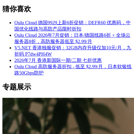
猜你喜欢
Oulu Cloud 德国9929上新6折促销：DEFR60 优惠码，中
国优化线路与高防产品限时折扣
Oulu Cloud 2026年7月促销：日本/德国线路6折 + 全场云
服务器8折，高防服务器低至 $2.99/月
V5.NET 香港独服促销：32GB内存升级仅加10元/月，九
折码 P7dw4PH4W
2026年7月 香港新国际一期/二期 七折优惠
Oulu Cloud 高防服务器折扣 - 低至 $2.99/月，日本软银线
路50Gbps防护
专题展示