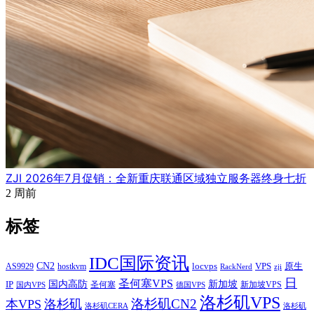
ZJI 2026年7月促销：全新重庆联通区域独立服务器终身七折
2 周前
标签
IDC国际资讯
CN2
VPS
原生
AS9929
hostkvm
locvps
zji
RackNerd
日
圣何塞VPS
IP
国内高防
新加坡
圣何塞
新加坡VPS
国内VPS
德国VPS
洛杉矶VPS
洛杉矶CN2
本VPS
洛杉矶
洛杉矶CERA
洛杉矶