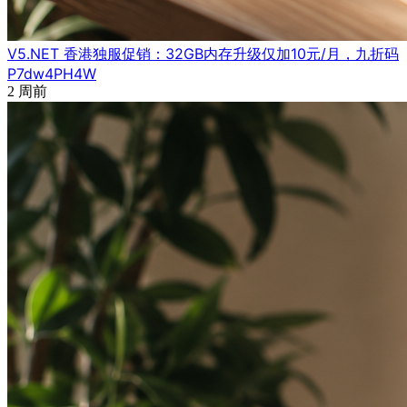
V5.NET 香港独服促销：32GB内存升级仅加10元/月，九折码
P7dw4PH4W
2 周前