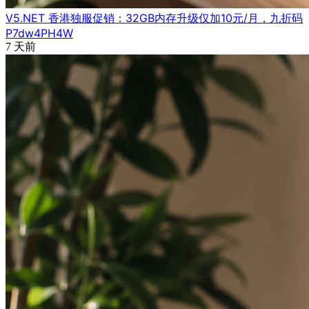
V5.NET 香港独服促销：32GB内存升级仅加10元/月，九折码
P7dw4PH4W
7 天前