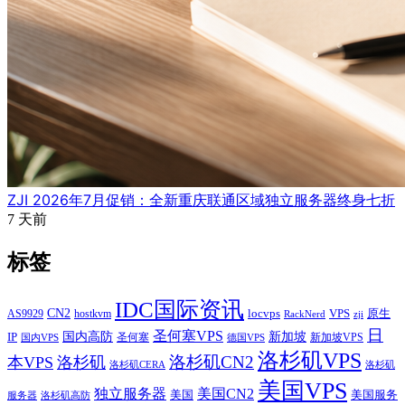
ZJI 2026年7月促销：全新重庆联通区域独立服务器终身七折
7 天前
标签
IDC国际资讯
CN2
VPS
原生
AS9929
hostkvm
locvps
zji
RackNerd
日
圣何塞VPS
IP
国内高防
新加坡
圣何塞
新加坡VPS
国内VPS
德国VPS
洛杉矶VPS
洛杉矶CN2
本VPS
洛杉矶
洛杉矶CERA
洛杉矶
美国VPS
独立服务器
美国CN2
美国
美国服务
服务器
洛杉矶高防