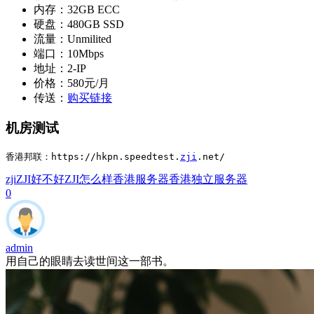
内存：32GB ECC
硬盘：480GB SSD
流量：Unmilited
端口：10Mbps
地址：2-IP
价格：580元/月
传送：
购买链接
机房测试
香港邦联：https://hkpn.speedtest.
zji
.net/
zji
ZJI好不好
ZJI怎么样
香港服务器
香港独立服务器
0
admin
用自己的眼睛去读世间这一部书。