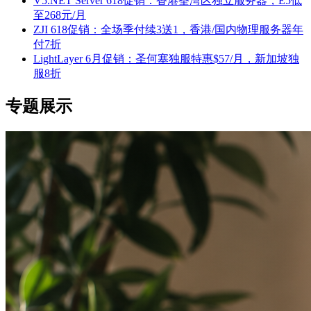
V5.NET Server 618促销：香港荃湾区独立服务器，E5低
至268元/月
ZJI 618促销：全场季付续3送1，香港/国内物理服务器年
付7折
LightLayer 6月促销：圣何塞独服特惠$57/月，新加坡独
服8折
专题展示