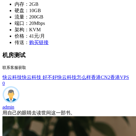
内存：2GB
硬盘：10GB
流量：200GB
端口：20Mbps
架构：KVM
价格：41元/月
传送：
购买链接
机房测试
联系客服获取
快云科技
快云科技 好不好
快云科技怎么样
香港CN2
香港VPS
0
admin
用自己的眼睛去读世间这一部书。