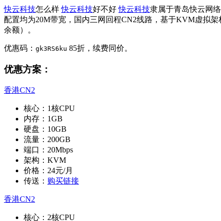
快云科技
怎么样
快云科技
好不好
快云科技
隶属于青岛快云网络
配置均为20M带宽，国内三网回程CN2线路，基于KVM虚拟架构，
余额）。
优惠码：
85折，续费同价。
gk3RS6ku
优惠方案：
香港CN2
核心：1核CPU
内存：1GB
硬盘：10GB
流量：200GB
端口：20Mbps
架构：KVM
价格：24元/月
传送：
购买链接
香港CN2
核心：2核CPU