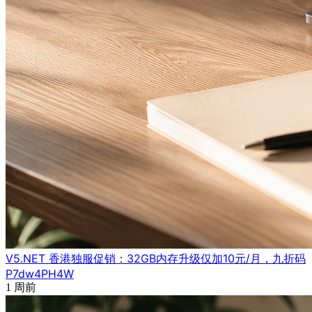
V5.NET 香港独服促销：32GB内存升级仅加10元/月，九折码
P7dw4PH4W
1 周前