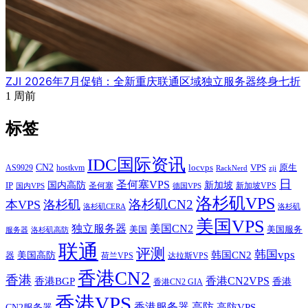
ZJI 2026年7月促销：全新重庆联通区域独立服务器终身七折
1 周前
标签
IDC国际资讯
CN2
VPS
原生
AS9929
hostkvm
locvps
zji
RackNerd
日
圣何塞VPS
IP
国内高防
新加坡
圣何塞
新加坡VPS
国内VPS
德国VPS
洛杉矶VPS
洛杉矶CN2
本VPS
洛杉矶
洛杉矶CERA
洛杉矶
美国VPS
独立服务器
美国CN2
美国
美国服务
服务器
洛杉矶高防
联通
评测
韩国vps
韩国CN2
美国高防
器
荷兰VPS
达拉斯VPS
香港CN2
香港
香港BGP
香港CN2VPS
香港
香港CN2 GIA
香港VPS
香港服务器
高防
CN2服务器
高防VPS