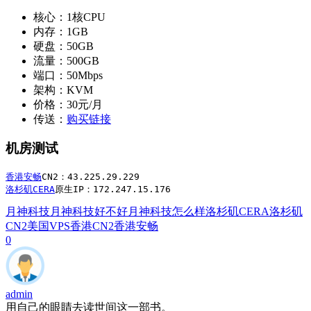
核心：1核CPU
内存：1GB
硬盘：50GB
流量：500GB
端口：50Mbps
架构：KVM
价格：30元/月
传送：
购买链接
机房测试
香港安畅
洛杉矶CERA
原生IP：172.247.15.176
月神科技
月神科技好不好
月神科技怎么样
洛杉矶CERA
洛杉矶
CN2
美国VPS
香港CN2
香港安畅
0
admin
用自己的眼睛去读世间这一部书。