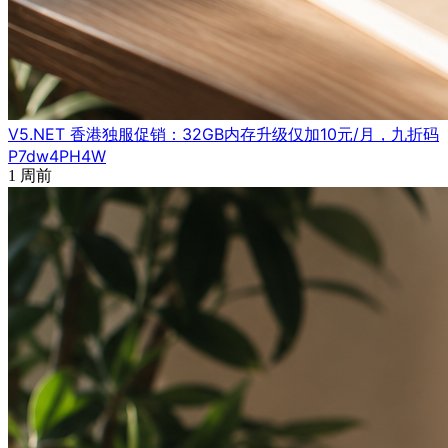
V5.NET 香港独服促销：32GB内存升级仅加10元/月，九折码
P7dw4PH4W
1 周前