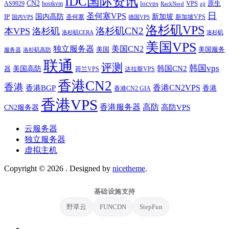
IDC国际资讯
CN2
VPS
原生
AS9929
hostkvm
locvps
zji
RackNerd
日
圣何塞VPS
IP
国内高防
新加坡
圣何塞
新加坡VPS
国内VPS
德国VPS
洛杉矶VPS
洛杉矶CN2
本VPS
洛杉矶
洛杉矶CERA
洛杉矶
美国VPS
独立服务器
美国CN2
美国
美国服务
服务器
洛杉矶高防
联通
评测
韩国vps
韩国CN2
美国高防
器
荷兰VPS
达拉斯VPS
香港CN2
香港
香港BGP
香港CN2VPS
香港
香港CN2 GIA
香港VPS
香港服务器
高防
CN2服务器
高防VPS
云服务器
独立服务器
虚拟主机
Copyright © 2026
. Designed by
nicetheme
.
基础设施支持
野草云
FUNCDN
StepFun