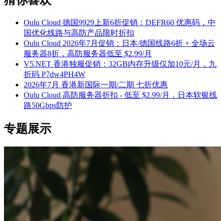
猜你喜欢
Oulu Cloud 德国9929上新6折促销：DEFR60 优惠码，中
国优化线路与高防产品限时折扣
Oulu Cloud 2026年7月促销：日本/德国线路6折 + 全场云
服务器8折，高防服务器低至 $2.99/月
V5.NET 香港独服促销：32GB内存升级仅加10元/月，九
折码 P7dw4PH4W
2026年7月 香港新国际一期/二期 七折优惠
Oulu Cloud 高防服务器折扣 - 低至 $2.99/月，日本软银线
路50Gbps防护
专题展示