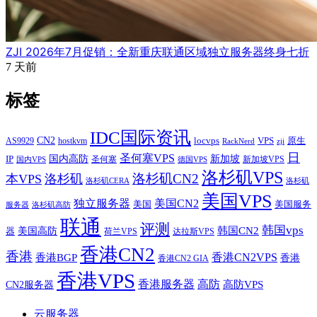
ZJI 2026年7月促销：全新重庆联通区域独立服务器终身七折
7 天前
标签
IDC国际资讯
CN2
VPS
原生
AS9929
hostkvm
locvps
zji
RackNerd
日
圣何塞VPS
IP
国内高防
新加坡
圣何塞
新加坡VPS
国内VPS
德国VPS
洛杉矶VPS
洛杉矶CN2
本VPS
洛杉矶
洛杉矶CERA
洛杉矶
美国VPS
独立服务器
美国CN2
美国
美国服务
服务器
洛杉矶高防
联通
评测
韩国vps
韩国CN2
美国高防
器
荷兰VPS
达拉斯VPS
香港CN2
香港
香港BGP
香港CN2VPS
香港
香港CN2 GIA
香港VPS
香港服务器
高防
CN2服务器
高防VPS
云服务器