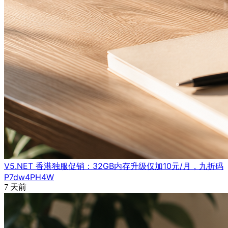
V5.NET 香港独服促销：32GB内存升级仅加10元/月，九折码
P7dw4PH4W
7 天前