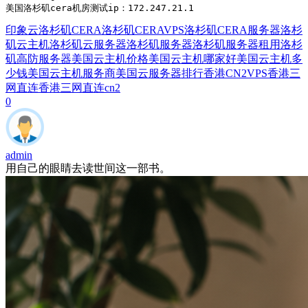
美国洛杉矶cera机房测试ip：172.247.21.1
印象云
洛杉矶CERA
洛杉矶CERAVPS
洛杉矶CERA服务器
洛杉
矶云主机
洛杉矶云服务器
洛杉矶服务器
洛杉矶服务器租用
洛杉
矶高防服务器
美国云主机价格
美国云主机哪家好
美国云主机多
少钱
美国云主机服务商
美国云服务器排行
香港CN2VPS
香港三
网直连
香港三网直连cn2
0
admin
用自己的眼睛去读世间这一部书。