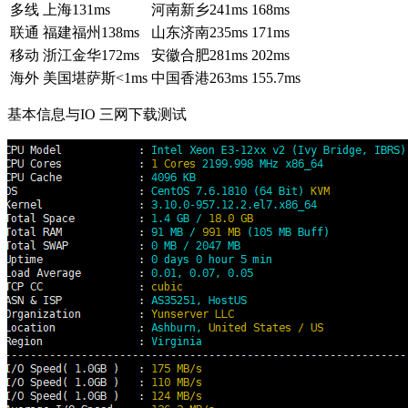
多线
上海
131ms
河南新乡
241ms
168ms
联通
福建福州
138ms
山东济南
235ms
171ms
移动
浙江金华
172ms
安徽合肥
281ms
202ms
海外
美国堪萨斯
<1ms
中国香港
263ms
155.7ms
基本信息与IO 三网下载测试