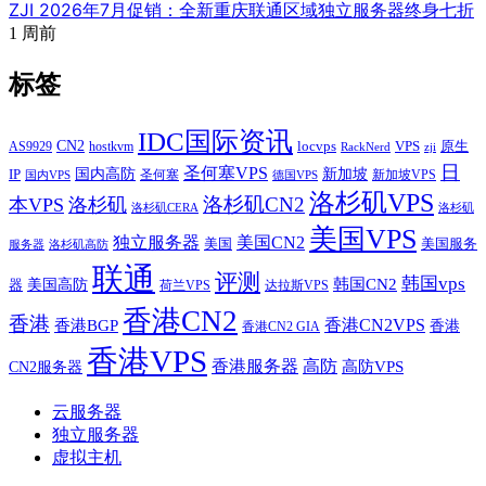
ZJI 2026年7月促销：全新重庆联通区域独立服务器终身七折
1 周前
标签
IDC国际资讯
CN2
VPS
原生
AS9929
hostkvm
locvps
zji
RackNerd
日
圣何塞VPS
IP
国内高防
新加坡
圣何塞
新加坡VPS
国内VPS
德国VPS
洛杉矶VPS
洛杉矶CN2
本VPS
洛杉矶
洛杉矶CERA
洛杉矶
美国VPS
独立服务器
美国CN2
美国
美国服务
服务器
洛杉矶高防
联通
评测
韩国vps
韩国CN2
美国高防
器
荷兰VPS
达拉斯VPS
香港CN2
香港
香港BGP
香港CN2VPS
香港
香港CN2 GIA
香港VPS
香港服务器
高防
CN2服务器
高防VPS
云服务器
独立服务器
虚拟主机