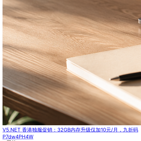
V5.NET 香港独服促销：32GB内存升级仅加10元/月，九折码
P7dw4PH4W