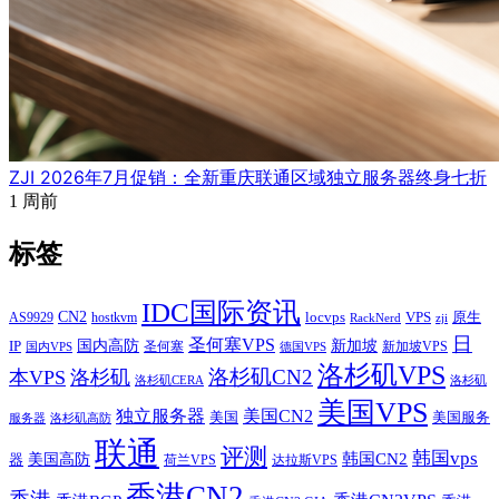
ZJI 2026年7月促销：全新重庆联通区域独立服务器终身七折
1 周前
标签
IDC国际资讯
CN2
VPS
原生
AS9929
hostkvm
locvps
zji
RackNerd
日
圣何塞VPS
IP
国内高防
新加坡
圣何塞
新加坡VPS
国内VPS
德国VPS
洛杉矶VPS
洛杉矶CN2
本VPS
洛杉矶
洛杉矶CERA
洛杉矶
美国VPS
独立服务器
美国CN2
美国
美国服务
服务器
洛杉矶高防
联通
评测
韩国vps
韩国CN2
美国高防
器
荷兰VPS
达拉斯VPS
香港CN2