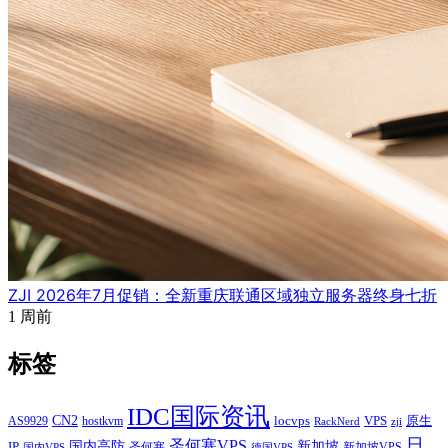
ZJI 2026年7月促销：全新重庆联通区域独立服务器终身七折
1 周前
标签
IDC国际资讯
CN2
VPS
原生
AS9929
hostkvm
locvps
zji
RackNerd
日
圣何塞VPS
IP
国内高防
新加坡
圣何塞
新加坡VPS
国内VPS
德国VPS