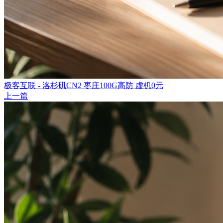
极客互联 - 洛杉矶CN2 枣庄100G高防 虚机0元
上一篇