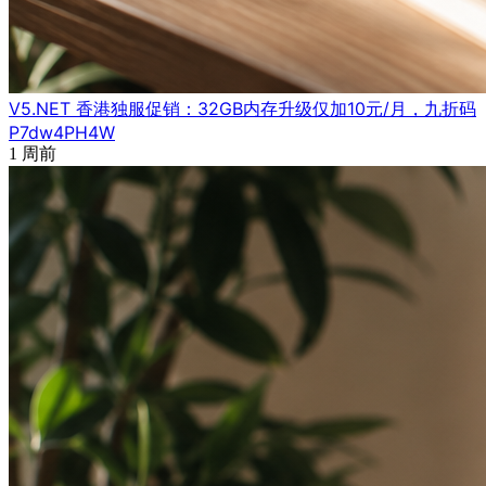
V5.NET 香港独服促销：32GB内存升级仅加10元/月，九折码
P7dw4PH4W
1 周前