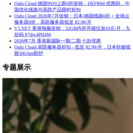
Oulu Cloud 德国9929上新6折促销：DEFR60 优惠码，中
国优化线路与高防产品限时折扣
Oulu Cloud 2026年7月促销：日本/德国线路6折 + 全场云
服务器8折，高防服务器低至 $2.99/月
V5.NET 香港独服促销：32GB内存升级仅加10元/月，九
折码 P7dw4PH4W
2026年7月 香港新国际一期/二期 七折优惠
Oulu Cloud 高防服务器折扣 - 低至 $2.99/月，日本软银线
路50Gbps防护
专题展示