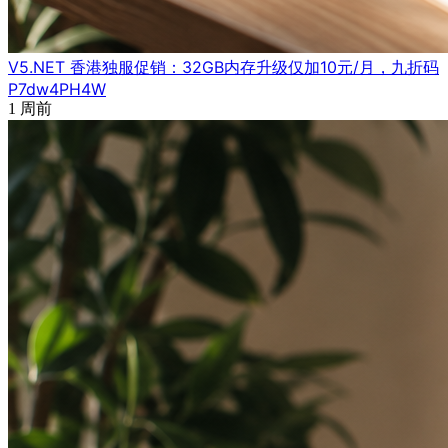
V5.NET 香港独服促销：32GB内存升级仅加10元/月，九折码
P7dw4PH4W
1 周前