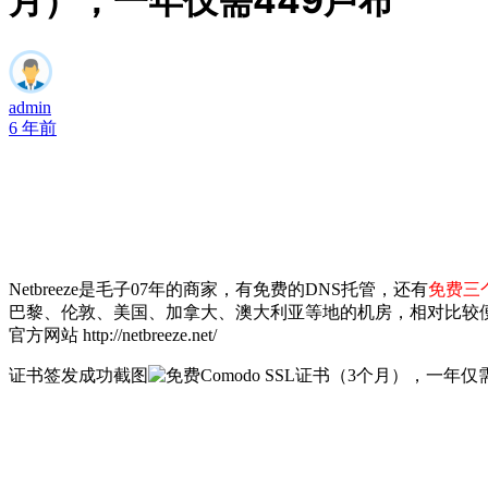
月），一年仅需449卢布
admin
6 年前
Netbreeze是毛子07年的商家，有免费的DNS托管，还有
免费三
巴黎、伦敦、美国、加拿大、澳大利亚等地的机房，相对比较便宜的俄
官方网站 http://netbreeze.net/
证书签发成功截图