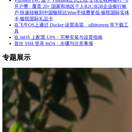
VmShell INC 旗下 VmBank正式上线,全球互联网银行 · 0
开户费 · 覆盖 20+ 国家和地区个人B2C/B2B企业银行账
户,快速转账到中国银联比Wise手续费更低,银联国际实体
卡,银联国际礼品卡
在飞牛OS上通过 Docker 设置迅雷、qBittorrent 等下载工
具
在 fnOS 上配置 UPS：完整安装与设置指南
首次 SSH 登录 fnOS：步骤与注意事项
专题展示