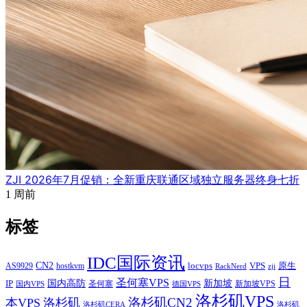
ZJI 2026年7月促销：全新重庆联通区域独立服务器终身七折
1 周前
标签
IDC国际资讯
CN2
VPS
原生
AS9929
hostkvm
locvps
zji
RackNerd
日
圣何塞VPS
IP
国内高防
新加坡
圣何塞
新加坡VPS
国内VPS
德国VPS
洛杉矶VPS
洛杉矶CN2
本VPS
洛杉矶
洛杉矶CERA
洛杉矶