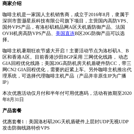
商家介绍
咖啡主机是一家国人主机销售商，成立于2016年8月，隶属于
深圳市普灏星辰科技有限公司旗下项目，主营国内高防VPS、
国外VPS产品，有洛杉矶精品网A区天机盾防御产品、法国
OVH机房高防VPS产品、
美国直连
B区20G防御产品可以选
择。
咖啡主机暑期狂欢节盛大开启！主要活动节点为洛杉矶A、B
区和香港A区。目前香港沙田BGP采用 三网优化线路， 动态
GIA回程优化线路；美国20G高防机房天机盾硬件防CC，带三
网CN2 GIA回程优化，需要的赶紧上车。另外咖啡主机推出代
理系统，可选择代理咖啡主机产品（产品并非原生IP为广播
IP）
本次优惠活动仅月付和半年付可用优惠码，活动有效期至2020
年8月31日
产品套餐
优惠套餐1：美国洛杉矶20G天机盾硬件上层封UDP无视UDP
攻击防御线路特价VPS