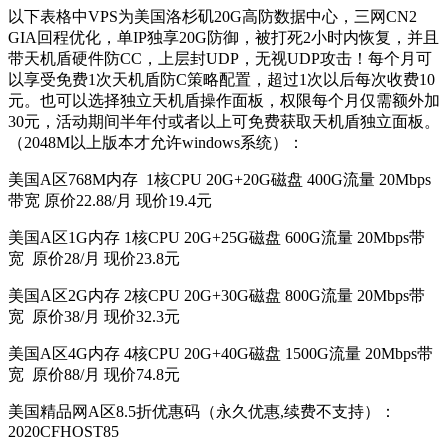
以下表格中VPS为美国洛杉矶20G高防数据中心，三网CN2
GIA回程优化，单IP独享20G防御，被打死2小时内恢复，并且
带天机盾硬件防CC，上层封UDP，无视UDP攻击！每个月可
以享受免费1次天机盾防C策略配置，超过1次以后每次收费10
元。也可以选择独立天机盾操作面板，权限每个月仅需额外加
30元，活动期间半年付或者以上可免费获取天机盾独立面板。
（2048M以上版本才允许windows系统）：
美国A区768M内存 1核CPU 20G+20G磁盘 400G流量 20Mbps
带宽 原价22.88/月 现价19.4元
美国A区1G内存 1核CPU 20G+25G磁盘 600G流量 20Mbps带
宽 原价28/月 现价23.8元
美国A区2G内存 2核CPU 20G+30G磁盘 800G流量 20Mbps带
宽 原价38/月 现价32.3元
美国A区4G内存 4核CPU 20G+40G磁盘 1500G流量 20Mbps带
宽 原价88/月 现价74.8元
美国精品网A区8.5折优惠码（永久优惠,续费不支持）：
2020CFHOST85