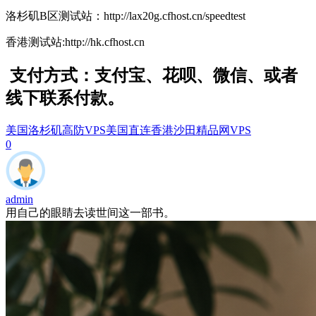
洛杉矶B区测试站：http://lax20g.cfhost.cn/speedtest
香港测试站:http://hk.cfhost.cn
支付方式：
支付宝
、
花呗、
微信
、
或者
线下联系付款
。
美国洛杉矶高防VPS
美国直连
香港沙田精品网VPS
0
admin
用自己的眼睛去读世间这一部书。